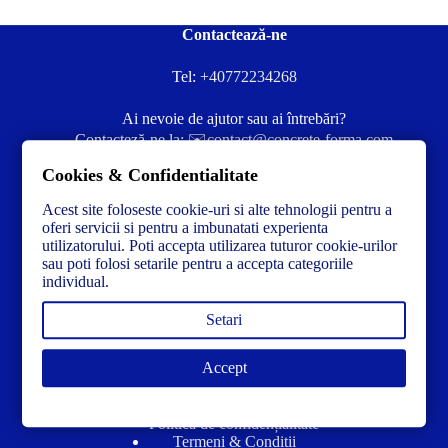
Contactează-ne
Tel:
+40772234268
Ai nevoie de ajutor sau ai întrebări?
Contacteză-ne la:
✉️contact@concrete-forma.com
Cookies & Confidentialitate
Str. Dacia Nr 12 Ineu, Arad 315300 Romania
Acest site foloseste cookie-uri si alte tehnologii pentru a
oferi servicii si pentru a imbunatati experienta
utilizatorului. Poti accepta utilizarea tuturor cookie-urilor
sau poti folosi setarile pentru a accepta categoriile
individual.
Setari
Accept
Link-uri utile
Politică de confidențialitate
Termeni & Condiții