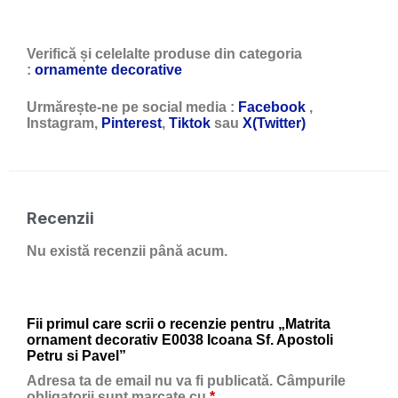
Verifică și celelalte produse din categoria
:
ornamente decorative
Urmărește-ne pe social media :
Facebook
,
Instagram,
Pinterest
,
Tiktok
sau
X(Twitter)
Recenzii
Nu există recenzii până acum.
Fii primul care scrii o recenzie pentru „Matrita
ornament decorativ E0038 Icoana Sf. Apostoli
Petru si Pavel”
Adresa ta de email nu va fi publicată.
Câmpurile
obligatorii sunt marcate cu
*