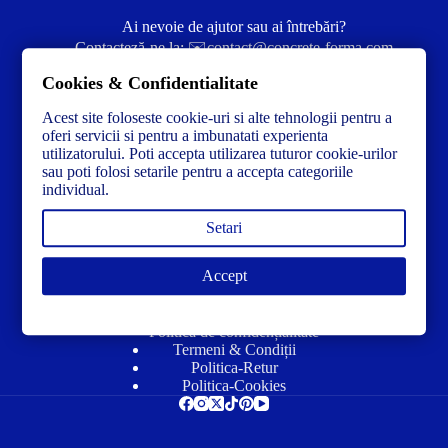
Ai nevoie de ajutor sau ai întrebări?
Contacteză-ne la:
✉️contact@concrete-forma.com
Cookies & Confidentialitate
Str. Dacia Nr 12 Ineu, Arad 315300 Romania
Acest site foloseste cookie-uri si alte tehnologii pentru a
oferi servicii si pentru a imbunatati experienta
utilizatorului. Poti accepta utilizarea tuturor cookie-urilor
sau poti folosi setarile pentru a accepta categoriile
individual.
Setari
Accept
Link-uri utile
Politică de confidențialitate
Termeni & Condiții
Politica-Retur
Politica-Cookies