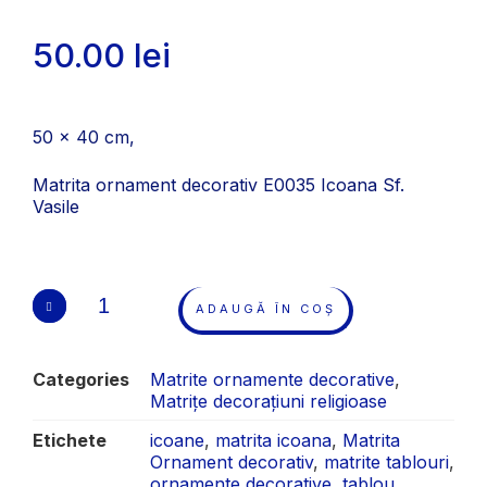
50.00
lei
50 x 40 cm,
Matrita ornament decorativ E0035 Icoana Sf.
Vasile
ADAUGĂ ÎN COȘ
Categories
Matrite ornamente decorative
,
Matrițe decorațiuni religioase
Etichete
icoane
,
matrita icoana
,
Matrita
Ornament decorativ
,
matrite tablouri
,
ornamente decorative
,
tablou