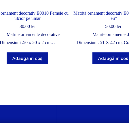
a ornament decorativ E0010 Femeie cu
Matriță ornament decorativ E
ulcior pe umar
leu”
30.00
lei
50.00
lei
Matrite ornamente decorative
Matrite ornamente d
Dimensiuni :50 x 20 x 2 cm…
Dimensiuni: 51 X 42 cm; C
Adaugă în coș
Adaugă în coș