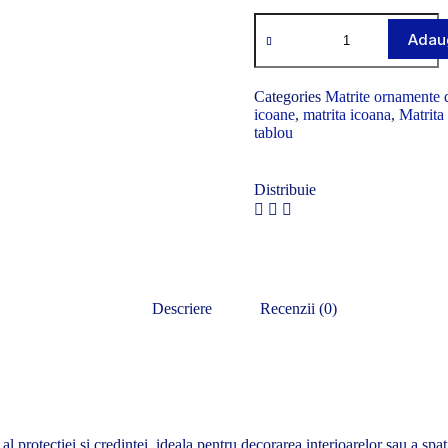
Adaug
Categories
Matrite ornamente 
icoane
,
matrita icoana
,
Matrita
tablou
Distribuie
Descriere
Recenzii (0)
l protectiei si credintei, ideala pentru decorarea interioarelor sau a spati