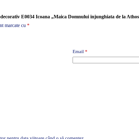
nt decorativ E0034 Icoana „Maica Domnului injunghiata de la Atho
unt marcate cu
*
Email
*
tor pentru data viitoare când o să comentez.