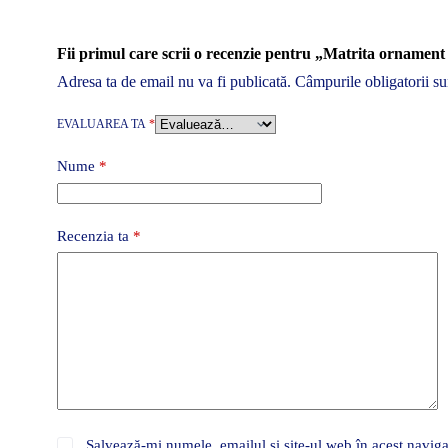
Fii primul care scrii o recenzie pentru „Matrita orname
Adresa ta de email nu va fi publicată.
Câmpurile obligatorii s
EVALUAREA TA
*
Nume
*
Recenzia ta
*
Salvează-mi numele, emailul și site-ul web în acest naviga