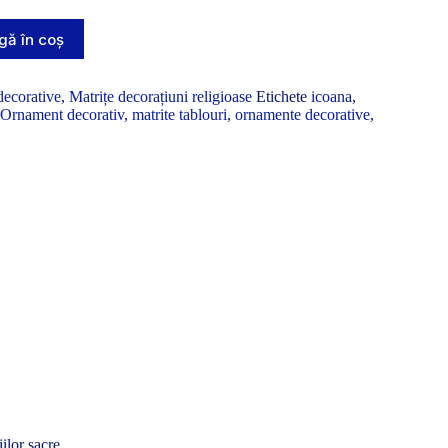
ă în coș
decorative
,
Matrițe decorațiuni religioase
Etichete
icoana
,
 Ornament decorativ
,
matrite tablouri
,
ornamente decorative
,
ilor sacre.