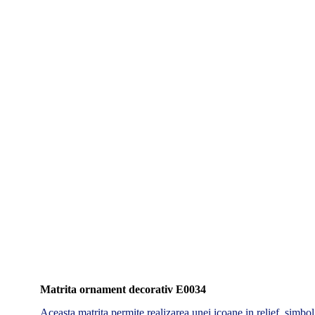
Matrita ornament decorativ E0034
Aceasta matrita permite realizarea unei icoane in relief, simbol a