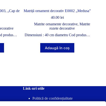
0003, „Cap de
Matriță ornament decorativ E0002 „Medusa”
40.00
lei
Matrite ornamente decorative
,
Matrite
ecorative
rozete decorative
od produs…
Dimensiuni : 40 cm diametru Cod produs…
Adaugă în coș
Link-uri utile
Politică de confidențialitate
Termeni & Condiții