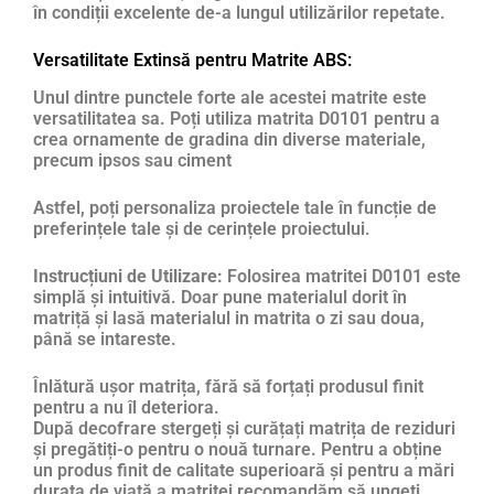
în condiții excelente de-a lungul utilizărilor repetate.
Versatilitate Extinsă pentru Matrite ABS:
Unul dintre punctele forte ale acestei matrite este
versatilitatea sa. Poți utiliza matrita D0101 pentru a
crea ornamente de gradina din diverse materiale,
precum ipsos sau ciment
Astfel, poți personaliza proiectele tale în funcție de
preferințele tale și de cerințele proiectului.
Instrucțiuni de Utilizare:
Folosirea matritei D0101 este
simplă și intuitivă. Doar pune materialul dorit în
matriță și lasă materialul in matrita o zi sau doua,
până se intareste.
Înlătură ușor matrița, fără să forțați produsul finit
pentru a nu îl deteriora.
După decofrare stergeți și curățați matrița de reziduri
și pregătiți-o pentru o nouă turnare. Pentru a obține
un produs finit de calitate superioară și pentru a mări
durata de viață a matriței recomandăm să ungeți