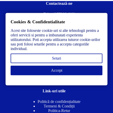
Contactează-ne
Tel:
+40772234268
Cookies & Confidentialitate
Ai nevoie de ajutor sau ai întrebări?
Contacteză-ne la:
✉️contact@concrete-forma.com
Acest site foloseste cookie-uri si alte tehnologii pentru a
oferi servicii si pentru a imbunatati experienta
utilizatorului. Poti accepta utilizarea tuturor cookie-urilor
Str. Dacia Nr 12 Ineu, Arad 315300 Romania
sau poti folosi setarile pentru a accepta categoriile
individual.
Setari
Accept
Link-uri utile
Politică de confidențialitate
Termeni & Condiții
Politica-Retur