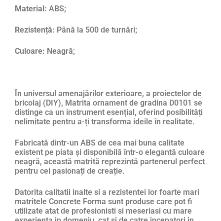
Material:
ABS;
Rezistență:
Până la 500 de turnări;
Culoare:
Neagră;
În universul amenajărilor exterioare, a proiectelor de
bricolaj (DIY), Matrita ornament de gradina D0101 se
distinge ca un instrument esențial, oferind posibilități
nelimitate pentru a-ți transforma ideile în realitate.
Fabricată dintr-un ABS de cea mai buna calitate
existent pe piata și disponibilă într-o elegantă culoare
neagră, această matrită reprezintă partenerul perfect
pentru cei pasionați de creație.
Datorita calitatii inalte si a rezistentei lor foarte mari
matritele Concrete Forma sunt produse care pot fi
utilizate atat de profesionisti si meseriasi cu mare
experienta in domeniu, cat si de catre incepatori in