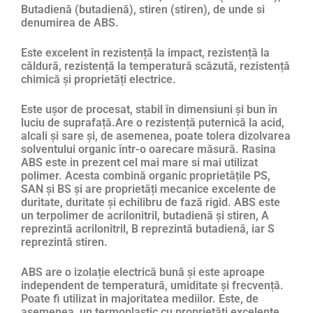
Butadienă (butadienă), stiren (stiren), de unde si
denumirea de ABS.
Este excelent în rezistență la impact, rezistență la
căldură, rezistență la temperatură scăzută, rezistență
chimică și proprietăți electrice.
Este ușor de procesat, stabil în dimensiuni și bun în
luciu de suprafață.Are o rezistență puternică la acid,
alcali și sare și, de asemenea, poate tolera dizolvarea
solventului organic într-o oarecare măsură. Rasina
ABS este in prezent cel mai mare si mai utilizat
polimer. Acesta combină organic proprietățile PS,
SAN și BS și are proprietăți mecanice excelente de
duritate, duritate și echilibru de fază rigid. ABS este
un terpolimer de acrilonitril, butadienă și stiren, A
reprezintă acrilonitril, B reprezintă butadienă, iar S
reprezintă stiren.
ABS are o izolație electrică bună și este aproape
independent de temperatură, umiditate și frecvență.
Poate fi utilizat în majoritatea mediilor. Este, de
asemenea, un termoplastic cu proprietăți excelente