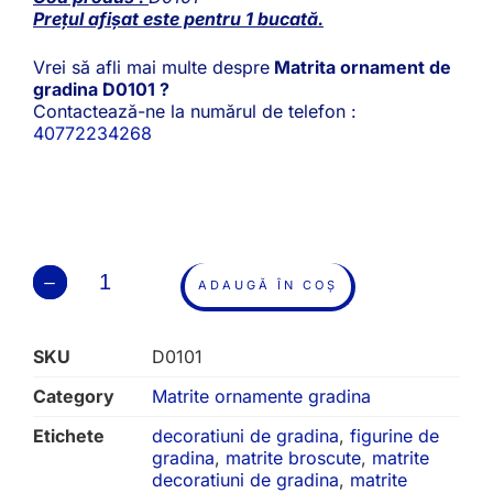
Prețul afișat este pentru 1 bucată.
Vrei să afli mai multe despre
Matrita ornament de
gradina D0101 ?
Contactează-ne la numărul de telefon :
40772234268
ADAUGĂ ÎN COȘ
SKU
D0101
Category
Matrite ornamente gradina
Etichete
decoratiuni de gradina
,
figurine de
gradina
,
matrite broscute
,
matrite
decoratiuni de gradina
,
matrite