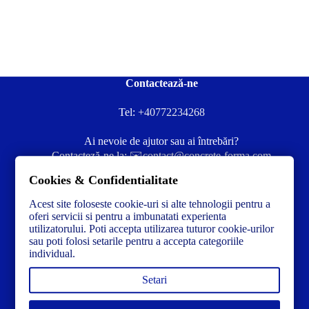
Contactează-ne
Tel:
+40772234268
Ai nevoie de ajutor sau ai întrebări?
Contacteză-ne la:
✉️contact@concrete-forma.com
Cookies & Confidentialitate
Str. Dacia Nr 12 Ineu, Arad 315300 Romania
Acest site foloseste cookie-uri si alte tehnologii pentru a
oferi servicii si pentru a imbunatati experienta
utilizatorului. Poti accepta utilizarea tuturor cookie-urilor
sau poti folosi setarile pentru a accepta categoriile
individual.
Setari