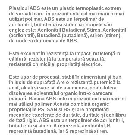
Plasticul ABS
este un
plastic
termoplastic extrem
de versatil care în prezent este cel mai mare și mai
utilizat polimer. ABS este un terpolimer de
acrilonitril, butadienă și stiren, iar numele său
englez este: Acrilonitril Butadienă Stiren, Acrilonitril
(acrilonitril), Butadienă (butadienă), stiren (stiren),
de unde si denumirea de ABS.
Este excelent în rezistență la impact, rezistență la
căldură, rezistență la temperatură scăzută,
rezistență chimică și proprietăți electrice.
Este ușor de procesat, stabil în dimensiuni și bun
în luciu de suprafață.Are o rezistență puternică la
acid, alcali și sare și, de asemenea, poate tolera
dizolvarea solventului organic într-o oarecare
măsură. Rasina ABS este in prezent cel mai mare si
mai utilizat polimer. Acesta combină organic
proprietățile PS, SAN și BS și are proprietăți
mecanice excelente de duritate, duritate și echilibru
de fază rigid. ABS este un terpolimer de acrilonitril,
butadienă și stiren, A reprezintă acrilonitril, B
reprezintă butadienă, iar S reprezintă stiren.