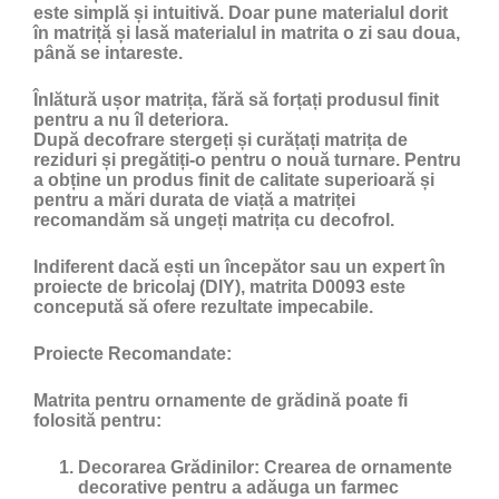
este simplă și intuitivă. Doar pune materialul dorit
în matriță și lasă materialul in matrita o zi sau doua,
până se intareste.
Înlătură ușor matrița, fără să forțați produsul finit
pentru a nu îl deteriora.
După decofrare stergeți și curățați matrița de
reziduri și pregătiți-o pentru o nouă turnare. Pentru
a obține un produs finit de calitate superioară și
pentru a mări durata de viață a matriței
recomandăm să ungeți matrița cu
decofrol
.
Indiferent dacă ești un începător sau un expert în
proiecte de bricolaj (DIY), matrita D0093 este
concepută să ofere rezultate impecabile.
Proiecte Recomandate:
Matrita pentru ornamente de grădină poate fi
folosită pentru:
Decorarea Grădinilor:
Crearea de ornamente
decorative pentru a adăuga un farmec