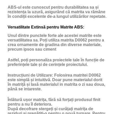
ABS-ul este cunoscut pentru durabilitatea sa și
rezistența la uzură, asigurând că matrita va rămâne
în condiții excelente de-a lungul utilizărilor repetate.
Versatilitate Extinsă pentru Matrite ABS:
Unul dintre punctele forte ale acestei matrite este
versatilitatea sa. Poți utiliza matrita D0062 pentru a
crea ornamente de gradina din diverse materiale,
precum ipsos sau ciment
Astfel, poți personaliza proiectele tale în funcție de
preferințele tale și de cerințele proiectului.
Instrucțiuni de Utilizare:
Folosirea matritei D0062
este simplă și intuitivă. Doar pune materialul dorit
în matriță și lasă materialul in matrita o zi sau doua,
până se intareste.
Înlătură ușor matrița, fără să forțați produsul finit
pentru a nu îl deteriora.
După decofrare stergeți și curățați matrița de
reziduri și pregătiți-o pentru o nouă turnare. Pentru