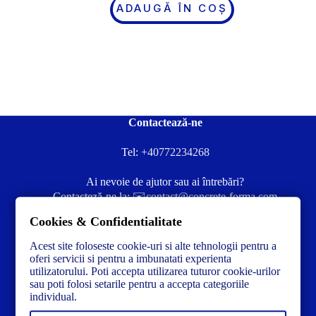
ADAUGĂ ÎN COȘ
Contactează-ne
Tel:
+40772234268
Ai nevoie de ajutor sau ai întrebări?
Contacteză-ne la:
✉️contact@concrete-forma.com
Cookies & Confidentialitate
Str. Dacia Nr 12 Ineu, Arad 315300 Romania
Acest site foloseste cookie-uri si alte tehnologii pentru a
oferi servicii si pentru a imbunatati experienta
utilizatorului. Poti accepta utilizarea tuturor cookie-urilor
sau poti folosi setarile pentru a accepta categoriile
individual.