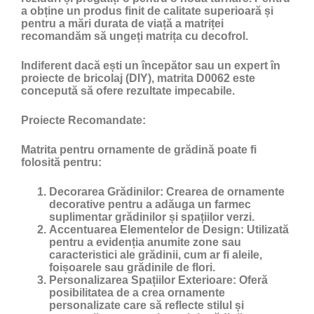
a obține un produs finit de calitate superioară și
pentru a mări durata de viață a matriței
recomandăm să ungeți matrița cu
decofrol
.
Indiferent dacă ești un începător sau un expert în
proiecte de bricolaj (DIY), matrita D0062 este
concepută să ofere rezultate impecabile.
Proiecte Recomandate:
Matrita pentru ornamente de grădină poate fi
folosită pentru:
Decorarea Grădinilor:
Crearea de ornamente
decorative pentru a adăuga un farmec
suplimentar grădinilor și spațiilor verzi.
Accentuarea Elementelor de Design:
Utilizată
pentru a evidenția anumite zone sau
caracteristici ale grădinii, cum ar fi aleile,
foișoarele sau grădinile de flori.
Personalizarea Spațiilor Exterioare:
Oferă
posibilitatea de a crea ornamente
personalizate care să reflecte stilul și