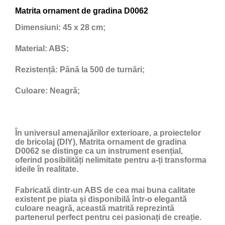
Matrita ornament de gradina D0062
Dimensiuni:
45 x 28 cm;
Material:
ABS;
Rezistență:
Până la 500 de turnări;
Culoare:
Neagră;
În universul amenajărilor exterioare, a proiectelor
de bricolaj (DIY), Matrita ornament de gradina
D0062 se distinge ca un instrument esențial,
oferind posibilități nelimitate pentru a-ți transforma
ideile în realitate.
Fabricată dintr-un ABS de cea mai buna calitate
existent pe piata și disponibilă într-o elegantă
culoare neagră, această matrită reprezintă
partenerul perfect pentru cei pasionați de creație.