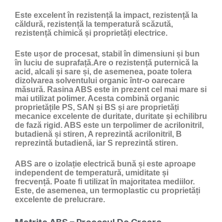
Este excelent în rezistență la impact, rezistență la
căldură, rezistență la temperatură scăzută,
rezistență chimică și proprietăți electrice.
Este ușor de procesat, stabil în dimensiuni și bun
în luciu de suprafață.Are o rezistență puternică la
acid, alcali și sare și, de asemenea, poate tolera
dizolvarea solventului organic într-o oarecare
măsură. Rasina ABS este in prezent cel mai mare si
mai utilizat polimer. Acesta combină organic
proprietățile PS, SAN și BS și are proprietăți
mecanice excelente de duritate, duritate și echilibru
de fază rigid. ABS este un terpolimer de acrilonitril,
butadienă și stiren, A reprezintă acrilonitril, B
reprezintă butadienă, iar S reprezintă stiren.
ABS are o izolație electrică bună și este aproape
independent de temperatură, umiditate și
frecvență. Poate fi utilizat în majoritatea mediilor.
Este, de asemenea, un termoplastic cu proprietăți
excelente de prelucrare.