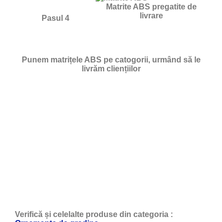
Matrite ABS pregatite de
livrare
Pasul 4
Punem matrițele ABS pe catogorii, urmând să le
livrăm cliențiilor
Verifică și celelalte produse din categoria :