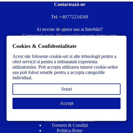
Contactează-ne
Tel:
+40772234268
Ai nevoie de ajutor sau ai întrebări?
Contacteză-ne la:
✉️contact@concrete-forma.com
Cookies & Confidentialitate
Str. Dacia Nr 12 Ineu, Arad 315300 Romania
Acest site foloseste cookie-uri si alte tehnologii pentru a
oferi servicii si pentru a imbunatati experienta
utilizatorului. Poti accepta utilizarea tuturor cookie-urilor
sau poti folosi setarile pentru a accepta categoriile
individual.
Setari
Accept
Link-uri utile
Politică de confidențialitate
Termeni & Condiții
Politica-Retur