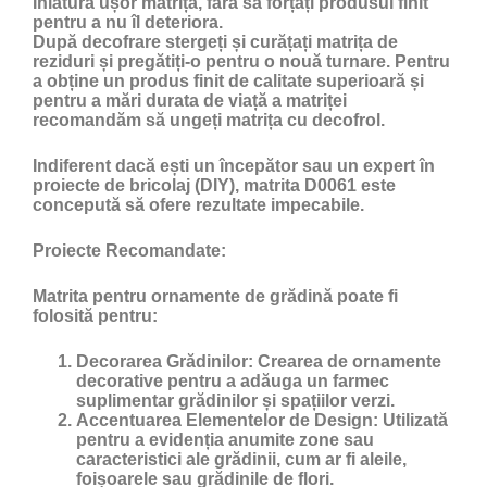
Înlătură ușor matrița, fără să forțați produsul finit
pentru a nu îl deteriora.
După decofrare stergeți și curățați matrița de
reziduri și pregătiți-o pentru o nouă turnare. Pentru
a obține un produs finit de calitate superioară și
pentru a mări durata de viață a matriței
recomandăm să ungeți matrița cu
decofrol
.
Indiferent dacă ești un începător sau un expert în
proiecte de bricolaj (DIY), matrita D0061 este
concepută să ofere rezultate impecabile.
Proiecte Recomandate:
Matrita pentru ornamente de grădină poate fi
folosită pentru:
Decorarea Grădinilor:
Crearea de ornamente
decorative pentru a adăuga un farmec
suplimentar grădinilor și spațiilor verzi.
Accentuarea Elementelor de Design:
Utilizată
pentru a evidenția anumite zone sau
caracteristici ale grădinii, cum ar fi aleile,
foișoarele sau grădinile de flori.