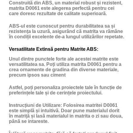
Construită din ABS, un material robust și rezistent,
matrita D0061 este alegerea perfectă pentru cei
care doresc rezultate de calitate superioară.
ABS-ul este cunoscut pentru durabilitatea sa și
rezistența la uzură, asigurând că matrita va rămâne
în condiții excelente de-a lungul utilizărilor repetate.
Versatilitate Extinsă pentru Matrite ABS:
Unul dintre punctele forte ale acestei matrite este
versatilitatea sa. Poți utiliza matrita D0061 pentru a
crea ornamente de gradina din diverse materiale,
precum ipsos sau ciment
Astfel, poți personaliza proiectele tale în funcție de
preferințele tale și de cerințele proiectului.
Instrucțiuni de Utilizare:
Folosirea matritei D0061
este simplă și intuitivă. Doar pune materialul dorit
în matriță și lasă materialul in matrita o zi sau doua,
până se intareste.