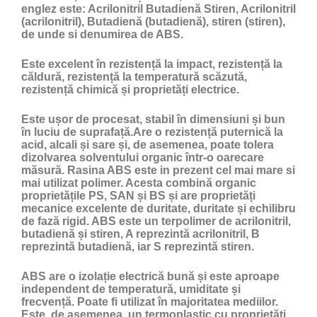
englez este: Acrilonitril Butadienă Stiren, Acrilonitril
(acrilonitril), Butadienă (butadienă), stiren (stiren),
de unde si denumirea de ABS.
Este excelent în rezistență la impact, rezistență la
căldură, rezistență la temperatură scăzută,
rezistență chimică și proprietăți electrice.
Este ușor de procesat, stabil în dimensiuni și bun
în luciu de suprafață.Are o rezistență puternică la
acid, alcali și sare și, de asemenea, poate tolera
dizolvarea solventului organic într-o oarecare
măsură. Rasina ABS este in prezent cel mai mare si
mai utilizat polimer. Acesta combină organic
proprietățile PS, SAN și BS și are proprietăți
mecanice excelente de duritate, duritate și echilibru
de fază rigid. ABS este un terpolimer de acrilonitril,
butadienă și stiren, A reprezintă acrilonitril, B
reprezintă butadienă, iar S reprezintă stiren.
ABS are o izolație electrică bună și este aproape
independent de temperatură, umiditate și
frecvență. Poate fi utilizat în majoritatea mediilor.
Este, de asemenea, un termoplastic cu proprietăți