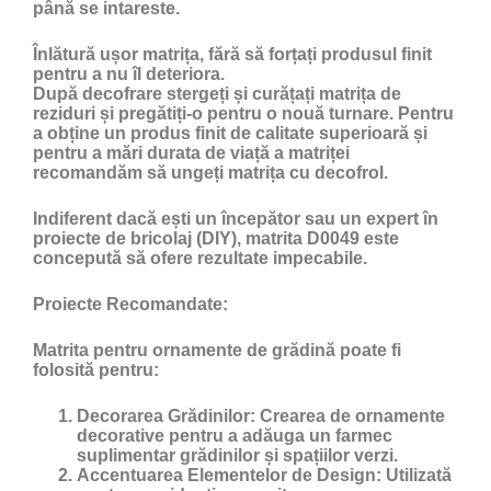
până se intareste.
Înlătură ușor matrița, fără să forțați produsul finit
pentru a nu îl deteriora.
După decofrare stergeți și curățați matrița de
reziduri și pregătiți-o pentru o nouă turnare. Pentru
a obține un produs finit de calitate superioară și
pentru a mări durata de viață a matriței
recomandăm să ungeți matrița cu
decofrol
.
Indiferent dacă ești un începător sau un expert în
proiecte de bricolaj (DIY), matrita D0049 este
concepută să ofere rezultate impecabile.
Proiecte Recomandate:
Matrita pentru ornamente de grădină poate fi
folosită pentru:
Decorarea Grădinilor:
Crearea de ornamente
decorative pentru a adăuga un farmec
suplimentar grădinilor și spațiilor verzi.
Accentuarea Elementelor de Design:
Utilizată