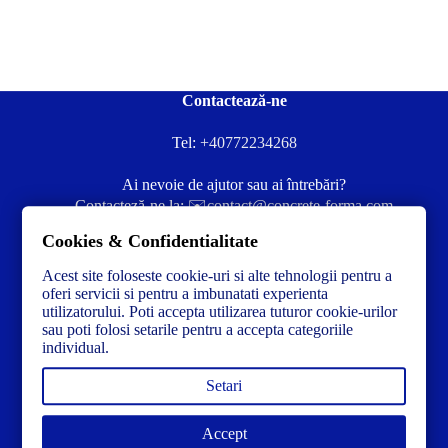
Contactează-ne
Tel:
+40772234268
Ai nevoie de ajutor sau ai întrebări?
Contacteză-ne la:
✉️contact@concrete-forma.com
Cookies & Confidentialitate
Str. Dacia Nr 12 Ineu, Arad 315300 Romania
Acest site foloseste cookie-uri si alte tehnologii pentru a
oferi servicii si pentru a imbunatati experienta
utilizatorului. Poti accepta utilizarea tuturor cookie-urilor
sau poti folosi setarile pentru a accepta categoriile
individual.
Setari
Accept
Link-uri utile