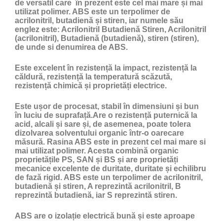
de versatil care în prezent este cel mai mare și mai
utilizat polimer. ABS este un terpolimer de
acrilonitril, butadienă și stiren, iar numele său
englez este: Acrilonitril Butadienă Stiren, Acrilonitril
(acrilonitril), Butadienă (butadienă), stiren (stiren),
de unde si denumirea de ABS.
Este excelent în rezistență la impact, rezistență la
căldură, rezistență la temperatură scăzută,
rezistență chimică și proprietăți electrice.
Este ușor de procesat, stabil în dimensiuni și bun
în luciu de suprafață.Are o rezistență puternică la
acid, alcali și sare și, de asemenea, poate tolera
dizolvarea solventului organic într-o oarecare
măsură. Rasina ABS este in prezent cel mai mare si
mai utilizat polimer. Acesta combină organic
proprietățile PS, SAN și BS și are proprietăți
mecanice excelente de duritate, duritate și echilibru
de fază rigid. ABS este un terpolimer de acrilonitril,
butadienă și stiren, A reprezintă acrilonitril, B
reprezintă butadienă, iar S reprezintă stiren.
ABS are o izolație electrică bună și este aproape