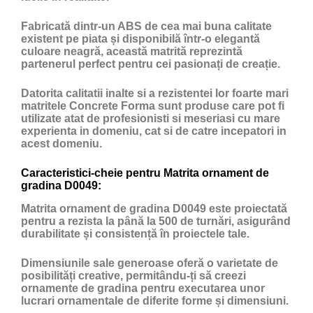
Fabricată dintr-un ABS de cea mai buna calitate
existent pe piata și disponibilă într-o elegantă
culoare neagră, această matrită reprezintă
partenerul perfect pentru cei pasionați de creație.
Datorita calitatii inalte si a rezistentei lor foarte mari
matritele Concrete Forma sunt produse care pot fi
utilizate atat de profesionisti si meseriasi cu mare
experienta in domeniu, cat si de catre incepatori in
acest domeniu.
Caracteristici-cheie pentru Matrita ornament de
gradina D0049:
Matrita ornament de gradina D0049 este proiectată
pentru a rezista la până la 500 de turnări, asigurând
durabilitate și consistență în proiectele tale.
Dimensiunile sale generoase oferă o varietate de
posibilități creative, permitându-ți să creezi
ornamente de gradina pentru executarea unor
lucrari ornamentale de diferite forme și dimensiuni.