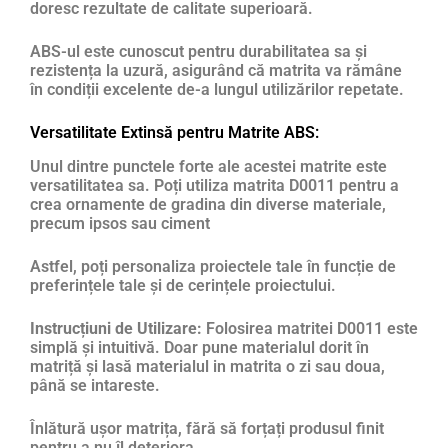
doresc rezultate de calitate superioară.
ABS-ul este cunoscut pentru durabilitatea sa și
rezistența la uzură, asigurând că matrita va rămâne
în condiții excelente de-a lungul utilizărilor repetate.
Versatilitate Extinsă pentru Matrite ABS:
Unul dintre punctele forte ale acestei matrite este
versatilitatea sa. Poți utiliza matrita D0011 pentru a
crea ornamente de gradina din diverse materiale,
precum ipsos sau ciment
Astfel, poți personaliza proiectele tale în funcție de
preferințele tale și de cerințele proiectului.
Instrucțiuni de Utilizare:
Folosirea matritei D0011 este
simplă și intuitivă. Doar pune materialul dorit în
matriță și lasă materialul in matrita o zi sau doua,
până se intareste.
Înlătură ușor matrița, fără să forțați produsul finit
pentru a nu îl deteriora.