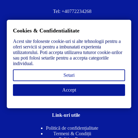
Tel:
+40772234268
Ai nevoie de ajutor sau ai întrebări?
Cookies & Confidentialitate
Contacteză-ne la:
✉️contact@concrete-forma.com
Acest site foloseste cookie-uri si alte tehnologii pentru a
Str. Dacia Nr 12 Ineu, Arad 315300 Romania
oferi servicii si pentru a imbunatati experienta
utilizatorului. Poti accepta utilizarea tuturor cookie-urilor
sau poti folosi setarile pentru a accepta categoriile
individual.
Setari
Accept
Link-uri utile
Politică de confidențialitate
Termeni & Condiții