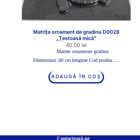
Matrița ornament de gradina D0028
„Țestoasă mică”
40.00
lei
Matrite ornamente gradina
Dimensiuni :40 cm lungime Cod produs :…
ADAUGĂ ÎN COȘ
Contactează-ne