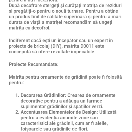
După decofrare stergeți și curățați matrița de reziduri
și pregătiți-o pentru o nouă turnare. Pentru a obține
un produs finit de calitate superioară și pentru a mări
durata de viață a matriței recomandăm să ungeți
matrița cu
decofrol
.
Indiferent dacă ești un începător sau un expert în
proiecte de bricolaj (DIY), matrita D0011 este
concepută să ofere rezultate impecabile.
Proiecte Recomandate:
Matrita pentru ornamente de grădină poate fi folosită
pentru:
Decorarea Grădinilor:
Crearea de ornamente
decorative pentru a adăuga un farmec
suplimentar grădinilor și spațiilor verzi.
Accentuarea Elementelor de Design:
Utilizată
pentru a evidenția anumite zone sau
caracteristici ale grădinii, cum ar fi aleile,
foișoarele sau grădinile de flori.