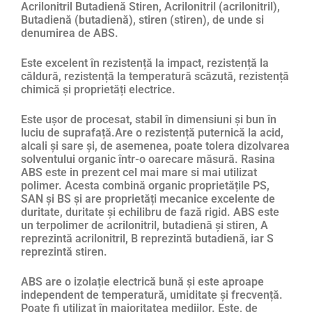
Acrilonitril Butadienă Stiren, Acrilonitril (acrilonitril),
Butadienă (butadienă), stiren (stiren), de unde si
denumirea de ABS.
Este excelent în rezistență la impact, rezistență la
căldură, rezistență la temperatură scăzută, rezistență
chimică și proprietăți electrice.
Este ușor de procesat, stabil în dimensiuni și bun în
luciu de suprafață.Are o rezistență puternică la acid,
alcali și sare și, de asemenea, poate tolera dizolvarea
solventului organic într-o oarecare măsură. Rasina
ABS este in prezent cel mai mare si mai utilizat
polimer. Acesta combină organic proprietățile PS,
SAN și BS și are proprietăți mecanice excelente de
duritate, duritate și echilibru de fază rigid. ABS este
un terpolimer de acrilonitril, butadienă și stiren, A
reprezintă acrilonitril, B reprezintă butadienă, iar S
reprezintă stiren.
ABS are o izolație electrică bună și este aproape
independent de temperatură, umiditate și frecvență.
Poate fi utilizat în majoritatea mediilor. Este, de