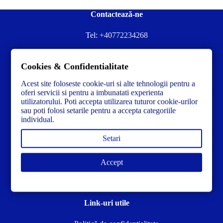
Contactează-ne
Tel:
+40772234268
Ai nevoie de ajutor sau ai întrebări?
Cookies & Confidentialitate
Contacteză-ne la:
✉️contact@concrete-forma.com
Acest site foloseste cookie-uri si alte tehnologii pentru a
Str. Dacia Nr 12 Ineu, Arad 315300 Romania
oferi servicii si pentru a imbunatati experienta
utilizatorului. Poti accepta utilizarea tuturor cookie-urilor
sau poti folosi setarile pentru a accepta categoriile
individual.
Setari
Accept
Link-uri utile