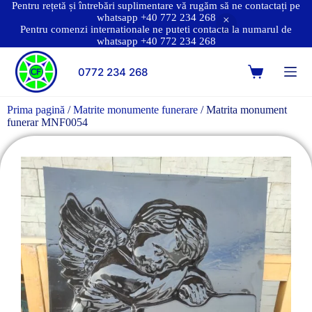
Pentru rețetă și întrebări suplimentare vă rugăm să ne contactați pe
whatsapp +40 772 234 268
Pentru comenzi internationale ne puteti contacta la numarul de
whatsapp +40 772 234 268
0772 234 268
Prima pagină
/
Matrite monumente funerare
/ Matrita monument
funerar MNF0054