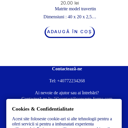
20.00
lei
Matrite model travertin
Dimensiuni : 40 x 20 x 2,5…
ADAUGĂ ÎN COȘ
Contactează-ne
Tel:
+40772234268
Ai nevoie de ajutor sau ai întrebări?
Contacteză-ne la:
✉️contact@concrete-forma.com
Cookies & Confidentialitate
Str. Dacia Nr 12 Ineu, Arad 315300 Romania
Acest site foloseste cookie-uri si alte tehnologii pentru a
oferi servicii si pentru a imbunatati experienta