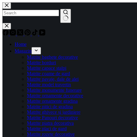
Sari
la
conținut
Niciun
rezultat
Home
Magazin
Matrite baghete decorative
Matrite borduri
Matrite capace stalpi
Matrite coame de gard
Matrițe pavaje, dale de alei
Matrite model travertin
Matrite monumente funerare
Matrite ornamente decorative
Matrite ornamente gradina
Matrite pitici de gradina
Matrițe ghivece și jardiniere
Matrite Panouri decorative
Matrite piatra decorativa
Matrite placi de gard
Matrite rozete decorative