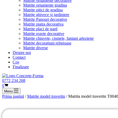
Matrite ornamente decorative
Matrite ornamente gradina
Matrite pitici de gradina
Matrițe ghivece și jardiniere
Matrite Panouri decorative
Matrite piatra decorativa
Matrite placi de gard
Matrite rozete decorative
Matrite chiuvete, cismele, fantani arteziene
Matrițe decorațiuni religioase
Matrite diverse
Despre noi
Contact
Coș
Finalizare
0772 234 268
Coș
0
de
Menu
cumpărături
Prima pagină
/
Matrite model travertin
/ Matrita model travertin T004