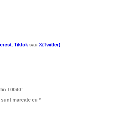
terest
,
Tiktok
sau
X(Twitter)
rtin T0040”
i sunt marcate cu
*