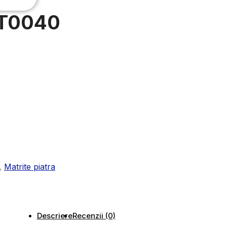
n T0040
,
Matrite piatra
Descriere
Recenzii (0)