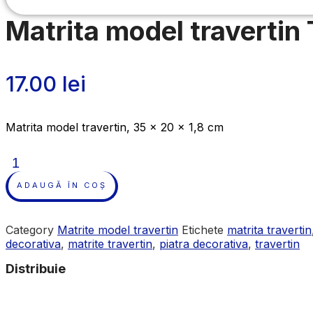
Matrita model traverti
17.00
lei
Matrita model travertin, 35 x 20 x 1,8 cm
Cantitate
Matrita
model
ADAUGĂ ÎN COȘ
travertin
T0040
Category
Matrite model travertin
Etichete
matrita travertin
decorativa
,
matrite travertin
,
piatra decorativa
,
travertin
Distribuie