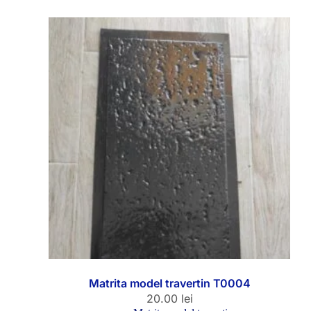
Matrita model travertin T0004
20.00
lei