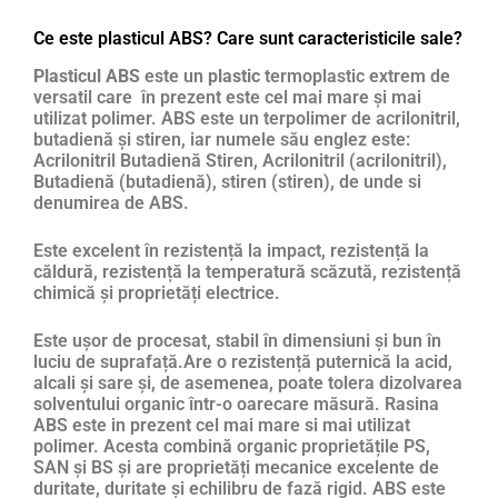
Ce este plasticul ABS? Care sunt caracteristicile sale?
Plasticul ABS
este un
plastic
termoplastic extrem de
versatil care în prezent este cel mai mare și mai
utilizat polimer. ABS este un terpolimer de acrilonitril,
butadienă și stiren, iar numele său englez este:
Acrilonitril Butadienă Stiren, Acrilonitril (acrilonitril),
Butadienă (butadienă), stiren (stiren), de unde si
denumirea de ABS.
Este excelent în rezistență la impact, rezistență la
căldură, rezistență la temperatură scăzută, rezistență
chimică și proprietăți electrice.
Este ușor de procesat, stabil în dimensiuni și bun în
luciu de suprafață.Are o rezistență puternică la acid,
alcali și sare și, de asemenea, poate tolera dizolvarea
solventului organic într-o oarecare măsură. Rasina
ABS este in prezent cel mai mare si mai utilizat
polimer. Acesta combină organic proprietățile PS,
SAN și BS și are proprietăți mecanice excelente de
duritate, duritate și echilibru de fază rigid. ABS este