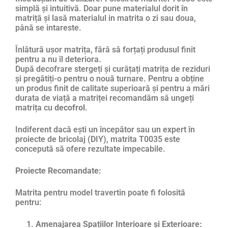
simplă și intuitivă. Doar pune materialul dorit în
matriță și lasă materialul in matrita o zi sau doua,
până se intareste.
Înlătură ușor matrița, fără să forțați produsul finit
pentru a nu îl deteriora.
După decofrare stergeți și curățați matrița de reziduri
și pregătiți-o pentru o nouă turnare. Pentru a obține
un produs finit de calitate superioară și pentru a mări
durata de viață a matriței recomandăm să ungeți
matrița cu
decofrol
.
Indiferent dacă ești un începător sau un expert în
proiecte de bricolaj (DIY), matrita T0035 este
concepută să ofere rezultate impecabile.
Proiecte Recomandate:
Matrita pentru model travertin poate fi folosită
pentru:
Amenajarea Spațiilor Interioare și Exterioare: