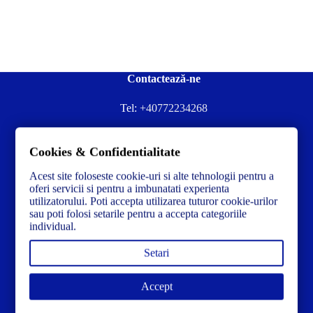
Contactează-ne
Tel:
+40772234268
Ai nevoie de ajutor sau ai întrebări?
Cookies & Confidentialitate
Contacteză-ne la:
✉️contact@concrete-forma.com
Acest site foloseste cookie-uri si alte tehnologii pentru a
Str. Dacia Nr 12 Ineu, Arad 315300 Romania
oferi servicii si pentru a imbunatati experienta
utilizatorului. Poti accepta utilizarea tuturor cookie-urilor
sau poti folosi setarile pentru a accepta categoriile
individual.
Setari
Accept