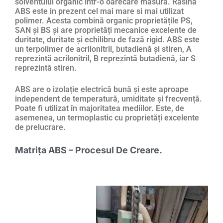
solventului organic într-o oarecare măsură. Rasina
ABS este in prezent cel mai mare si mai utilizat
polimer. Acesta combină organic proprietățile PS,
SAN și BS și are proprietăți mecanice excelente de
duritate, duritate și echilibru de fază rigid. ABS este
un terpolimer de acrilonitril, butadienă și stiren, A
reprezintă acrilonitril, B reprezintă butadienă, iar S
reprezintă stiren.
ABS are o izolație electrică bună și este aproape
independent de temperatură, umiditate și frecvență.
Poate fi utilizat în majoritatea mediilor. Este, de
asemenea, un termoplastic cu proprietăți excelente
de prelucrare.
Matrița ABS – Procesul De Creare.