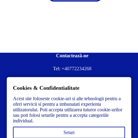
Contactează-ne
Tel:
+40772234268
Ai nevoie de ajutor sau ai întrebări?
Cookies & Confidentialitate
Contacteză-ne la:
✉️contact@concrete-forma.com
Acest site foloseste cookie-uri si alte tehnologii pentru a
Str. Dacia Nr 12 Ineu, Arad 315300 Romania
oferi servicii si pentru a imbunatati experienta
utilizatorului. Poti accepta utilizarea tuturor cookie-urilor
sau poti folosi setarile pentru a accepta categoriile
individual.
Setari