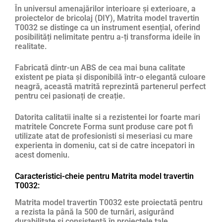
În universul amenajărilor interioare și exterioare, a
proiectelor de bricolaj (DIY), Matrita model travertin
T0032 se distinge ca un instrument esențial, oferind
posibilități nelimitate pentru a-ți transforma ideile în
realitate.
Fabricată dintr-un ABS de cea mai buna calitate
existent pe piata și disponibilă într-o elegantă culoare
neagră, această matrită reprezintă partenerul perfect
pentru cei pasionați de creație.
Datorita calitatii inalte si a rezistentei lor foarte mari
matritele Concrete Forma sunt produse care pot fi
utilizate atat de profesionisti si meseriasi cu mare
experienta in domeniu, cat si de catre incepatori in
acest domeniu.
Caracteristici-cheie pentru Matrita model travertin
T0032:
Matrita model travertin T0032 este proiectată pentru
a rezista la până la 500 de turnări, asigurând
durabilitate și consistență în proiectele tale.