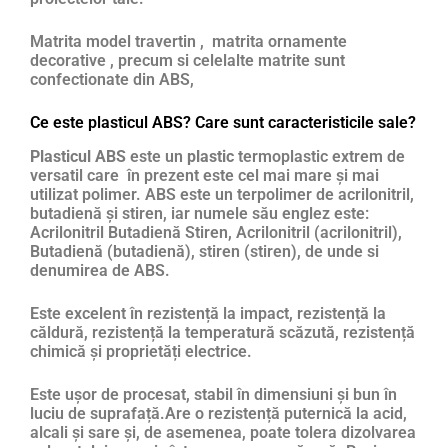
Matrita model travertin , matrita ornamente
decorative , precum si celelalte matrite sunt
confectionate din ABS,
Ce este plasticul ABS? Care sunt caracteristicile sale?
Plasticul ABS
este un
plastic
termoplastic extrem de
versatil care în prezent este cel mai mare și mai
utilizat polimer. ABS este un terpolimer de acrilonitril,
butadienă și stiren, iar numele său englez este:
Acrilonitril Butadienă Stiren, Acrilonitril (acrilonitril),
Butadienă (butadienă), stiren (stiren), de unde si
denumirea de ABS.
Este excelent în rezistență la impact, rezistență la
căldură, rezistență la temperatură scăzută, rezistență
chimică și proprietăți electrice.
Este ușor de procesat, stabil în dimensiuni și bun în
luciu de suprafață.Are o rezistență puternică la acid,
alcali și sare și, de asemenea, poate tolera dizolvarea