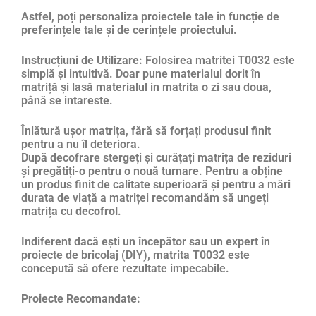
Astfel, poți personaliza proiectele tale în funcție de
preferințele tale și de cerințele proiectului.
Instrucțiuni de Utilizare:
Folosirea matritei T0032 este
simplă și intuitivă. Doar pune materialul dorit în
matriță și lasă materialul in matrita o zi sau doua,
până se intareste.
Înlătură ușor matrița, fără să forțați produsul finit
pentru a nu îl deteriora.
După decofrare stergeți și curățați matrița de reziduri
și pregătiți-o pentru o nouă turnare. Pentru a obține
un produs finit de calitate superioară și pentru a mări
durata de viață a matriței recomandăm să ungeți
matrița cu
decofrol
.
Indiferent dacă ești un începător sau un expert în
proiecte de bricolaj (DIY), matrita T0032 este
concepută să ofere rezultate impecabile.
Proiecte Recomandate: