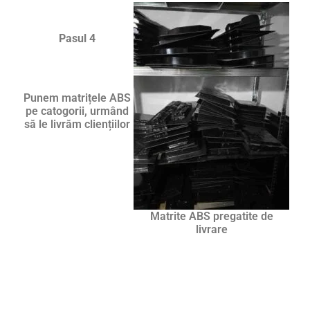
Pasul 4
Punem matrițele ABS
pe catogorii, urmând
să le livrăm cliențiilor
Matrite ABS pregatite de
livrare