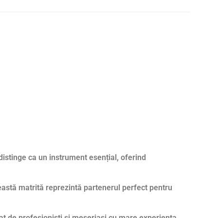
 distinge ca un instrument esențial, oferind
eastă matrită reprezintă partenerul perfect pentru
atat de profesionisti si meseriasi cu mare experienta