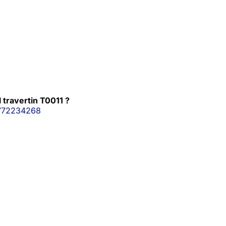
 travertin T0011 ?
772234268