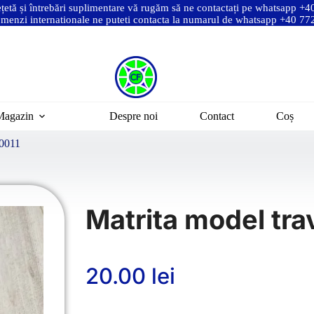
ețetă și întrebări suplimentare vă rugăm să ne contactați pe whatsapp +
menzi internationale ne puteti contacta la numarul de whatsapp +40 7
Magazin
Despre noi
Contact
Coș
T0011
Matrita model tra
20.00
lei