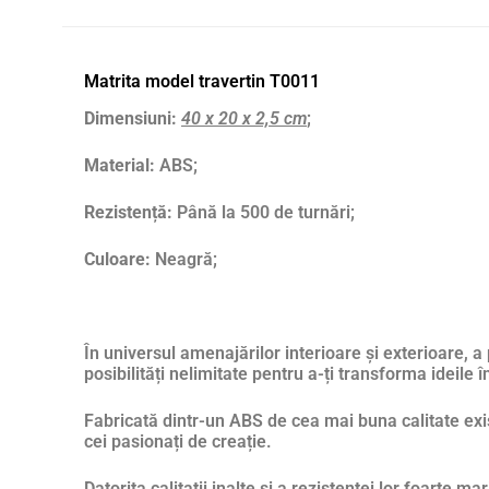
Matrita model travertin T0011
Dimensiuni:
40 x 20 x 2,5 cm
;
Material:
ABS;
Rezistență:
Până la 500 de turnări;
Culoare:
Neagră;
În universul amenajărilor interioare și exterioare, a
posibilități nelimitate pentru a-ți transforma ideile în
Fabricată dintr-un ABS de cea mai buna calitate exis
cei pasionați de creație.
Datorita calitatii inalte si a rezistentei lor foarte