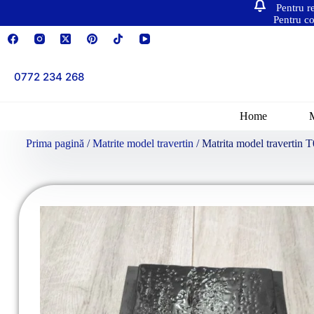
Pentru r
Pentru co
0772 234 268
Home
Prima pagină
/
Matrite model travertin
/ Matrita model travertin 