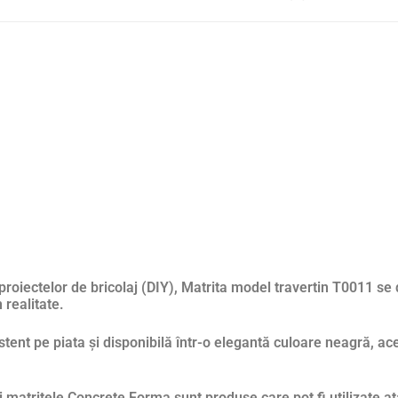
 proiectelor de bricolaj (DIY), Matrita model travertin T0011 se
 realitate.
tent pe piata și disponibilă într-o elegantă culoare neagră, ac
 mari matritele Concrete Forma sunt produse care pot fi utilizate 