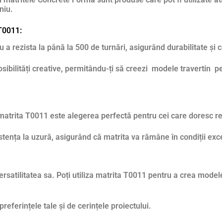
niu.
 T0011:
a rezista la până la 500 de turnări, asigurând durabilitate și c
sibilități creative, permitându-ți să creezi modele travertin 
 matrita T0011 este alegerea perfectă pentru cei care doresc re
tența la uzură, asigurând că matrita va rămâne în condiții excel
versatilitatea sa. Poți utiliza matrita T0011 pentru a crea mode
preferințele tale și de cerințele proiectului.