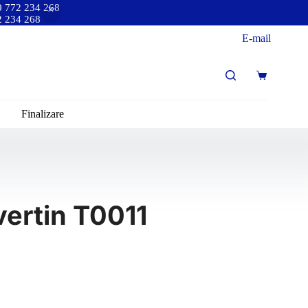
40 772 234 268
72 234 268
E-mail
Finalizare
vertin T0011