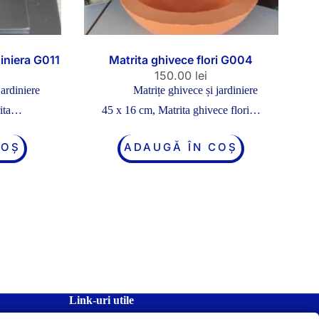
diniera G011
Matrita ghivece flori G004
150.00
lei
jardiniere
Matrițe ghivece și jardiniere
rita…
45 x 16 cm, Matrita ghivece flori…
COȘ
ADAUGĂ ÎN COȘ
Link-uri utile