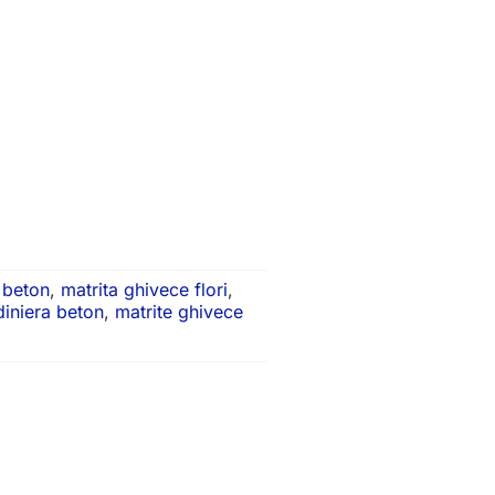
 beton
,
matrita ghivece flori
,
diniera beton
,
matrite ghivece