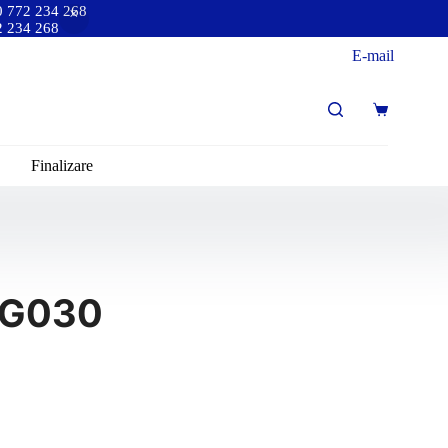
40 772 234 268
72 234 268
E-mail
Finalizare
a G030