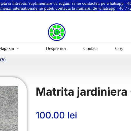
ețetă și întrebări suplimentare vă rugăm să ne contactați pe whatsapp +
menzi internationale ne puteti contacta la numarul de whatsapp +40 7
Magazin
Despre noi
Contact
Coș
030
Matrita jardinier
100.00
lei