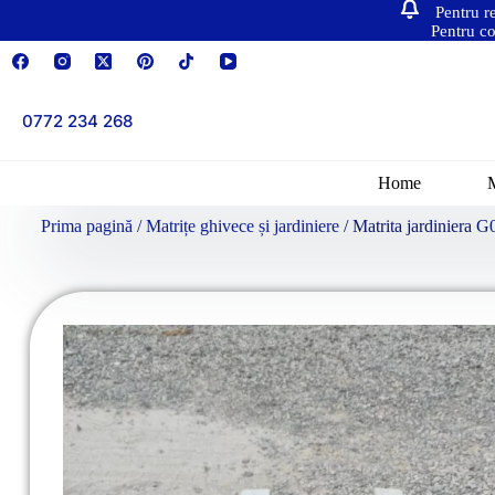
Pentru r
Pentru co
0772 234 268
Home
Prima pagină
/
Matrițe ghivece și jardiniere
/ Matrita jardiniera G