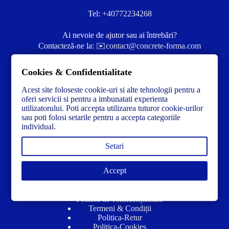
Tel:
+40772234268
Ai nevoie de ajutor sau ai întrebări?
Contacteză-ne la:
✉️contact@concrete-forma.com
Str. Dacia Nr 12 Ineu, Arad 315300 Romania
Cookies & Confidentialitate
Acest site foloseste cookie-uri si alte tehnologii pentru a
oferi servicii si pentru a imbunatati experienta
utilizatorului. Poti accepta utilizarea tuturor cookie-urilor
sau poti folosi setarile pentru a accepta categoriile
individual.
Setari
Accept
Link-uri utile
Politică de confidențialitate
Termeni & Condiții
Politica-Retur
Politica-Cookies