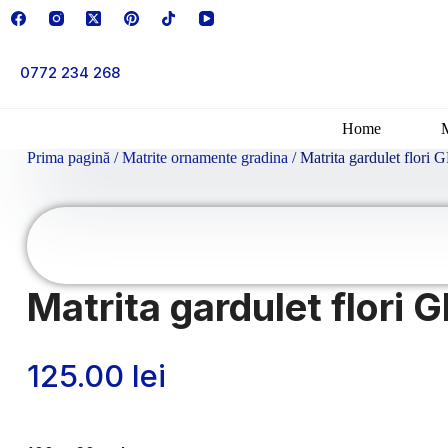
Sari
la
conținut
0772 234 268
Home
Prima pagină
/
Matrite ornamente gradina
/ Matrita gardulet flori 
Matrita gardulet flori
125.00
lei