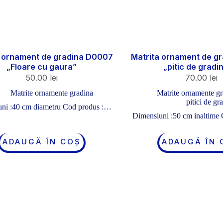
a ornament de gradina D0007
Matrita ornament de g
„Floare cu gaura”
„pitic de gradi
50.00
lei
70.00
lei
Matrite ornamente gradina
Matrite ornamente gr
pitici de gr
ni :40 cm diametru Cod produs :…
Dimensiuni :50 cm inaltime
ADAUGĂ ÎN COȘ
ADAUGĂ ÎN 