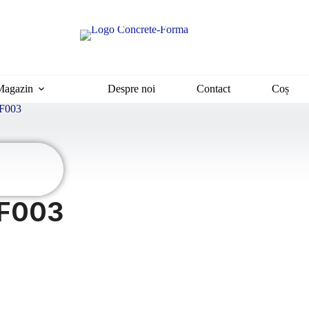
Magazin
Despre noi
Contact
Coș
GF003
 GF003