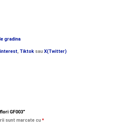
e gradina
interest
,
Tiktok
sau
X(Twitter)
 flori GF003”
rii sunt marcate cu
*