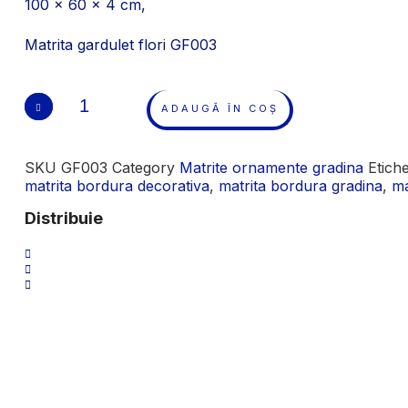
100 x 60 x 4 cm,
Matrita gardulet flori GF003
Cantitate
Matrita
ADAUGĂ ÎN COȘ
gardulet
flori
GF003
SKU
GF003
Category
Matrite ornamente gradina
Etich
matrita bordura decorativa
,
matrita bordura gradina
,
ma
Distribuie