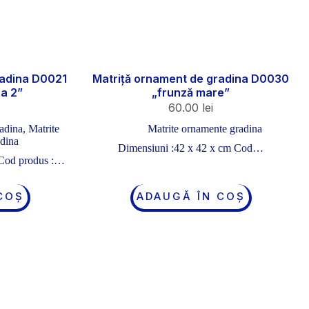
radina D0021
Matriță ornament de gradina D0030
na 2”
„frunză mare”
60.00
lei
adina
,
Matrite
Matrite ornamente gradina
adina
Dimensiuni :42 x 42 x cm Cod…
 Cod produs :…
COȘ
ADAUGĂ ÎN COȘ