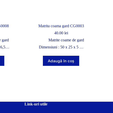
G0008
Matrita coama gard CG0003
40.00
lei
e gard
Matrite coame de gard
x 6,5…
Dimensiuni : 50 x 25 x 5 …
Adaugă în coș
Link-uri utile