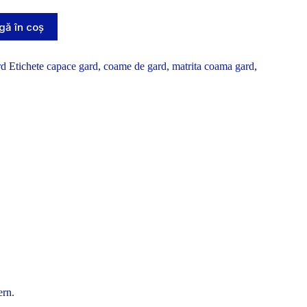
ă în coș
rd
Etichete
capace gard
,
coame de gard
,
matrita coama gard
,
ern.