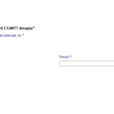
gard CG0077 dreapta”
unt marcate cu
*
Email
*