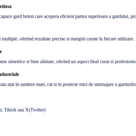
xtinsa
ace gard beton care acopera eficient partea superioara a gardului, prot
 multiple, oferind rezultate precise si margini curate la fiecare utilizare.
e
e simetrice si bine aliniate, oferind un aspect final curat si profesionis
ndustriale
zata atat in santiere mari, cat si in proiecte mici de amenajare a garduril
t
,
Tiktok
sau
X(Twitter)