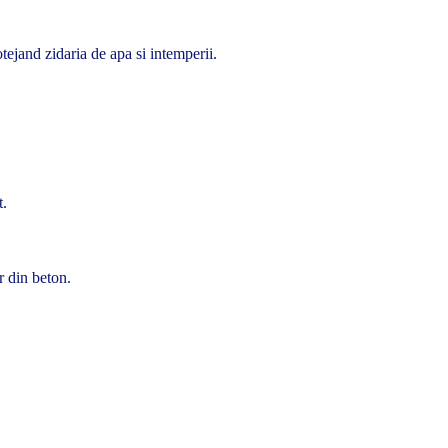
ejand zidaria de apa si intemperii.
t.
or din beton.