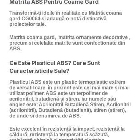
Matrita ABS Pentru Coame Gard
Transformă-ți ideile în realitate cu Matrita coama
gard CG0064 și adaugă o notă distinctivă
proiectelor tale.
Matrita coama gard, matrita ornamente decorative ,
precum si celelalte matrite sunt confectionate din
ABS,
Ce Este Plasticul ABS? Care Sunt
Caracteristicile Sale?
Plasticul ABS
este un
plastic
termoplastic extrem
de versatil care în prezent este cel mai mare și mai
utilizat polimer. ABS este un terpolimer de
acrilonitril, butadienă și stiren, iar numele său
englez este: Acrilonitril Butadienă Stiren, Acrilonitril
(acrilonitril), Butadienă (butadienă), stiren (stiren),
de unde si denumirea de ABS.
Este excelent în rezistență la impact, rezistență la
căldură, rezistență la temperatură scăzută,