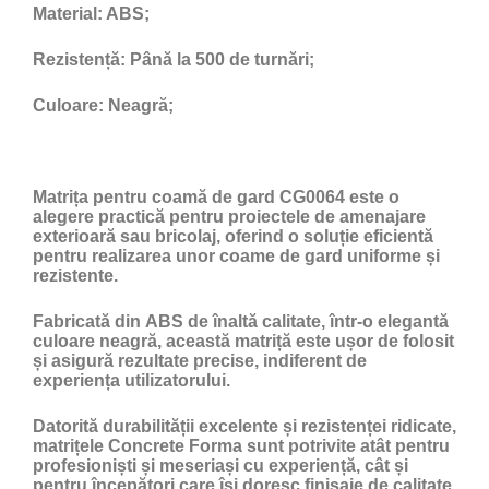
Material:
ABS;
Rezistență:
Până la 500 de turnări;
Culoare:
Neagră;
Matrița pentru coamă de gard CG0064
este o
alegere practică pentru proiectele de amenajare
exterioară sau bricolaj, oferind o soluție eficientă
pentru realizarea unor coame de gard uniforme și
rezistente.
Fabricată din
ABS de înaltă calitate
, într-o elegantă
culoare neagră, această matriță este ușor de folosit
și asigură rezultate precise, indiferent de
experiența utilizatorului.
Datorită
durabilității excelente și rezistenței ridicate
,
matrițele Concrete Forma sunt potrivite atât pentru
profesioniști și meseriași cu experiență, cât și
pentru începători care își doresc finisaje de calitate