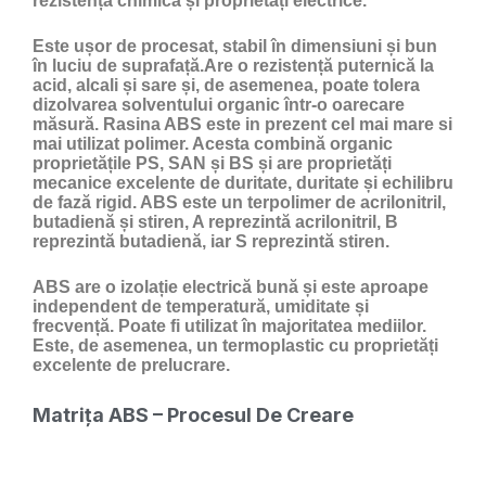
rezistență chimică și proprietăți electrice.
Este ușor de procesat, stabil în dimensiuni și bun
în luciu de suprafață.Are o rezistență puternică la
acid, alcali și sare și, de asemenea, poate tolera
dizolvarea solventului organic într-o oarecare
măsură. Rasina ABS este in prezent cel mai mare si
mai utilizat polimer. Acesta combină organic
proprietățile PS, SAN și BS și are proprietăți
mecanice excelente de duritate, duritate și echilibru
de fază rigid. ABS este un terpolimer de acrilonitril,
butadienă și stiren, A reprezintă acrilonitril, B
reprezintă butadienă, iar S reprezintă stiren.
ABS are o izolație electrică bună și este aproape
independent de temperatură, umiditate și
frecvență. Poate fi utilizat în majoritatea mediilor.
Este, de asemenea, un termoplastic cu proprietăți
excelente de prelucrare.
Matrița ABS – Procesul De Creare