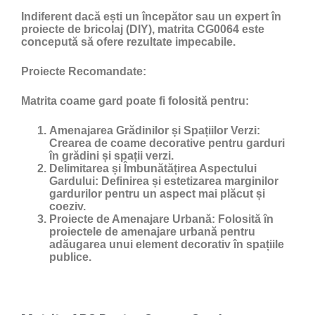
Indiferent dacă ești un începător sau un expert în
proiecte de bricolaj (DIY), matrita CG0064 este
concepută să ofere rezultate impecabile.
Proiecte Recomandate:
Matrita coame gard poate fi folosită pentru:
Amenajarea Grădinilor și Spațiilor Verzi:
Crearea de coame decorative pentru garduri
în grădini și spații verzi.
Delimitarea și Îmbunătățirea Aspectului
Gardului:
Definirea și estetizarea marginilor
gardurilor pentru un aspect mai plăcut și
coeziv.
Proiecte de Amenajare Urbană:
Folosită în
proiectele de amenajare urbană pentru
adăugarea unui element decorativ în spațiile
publice.