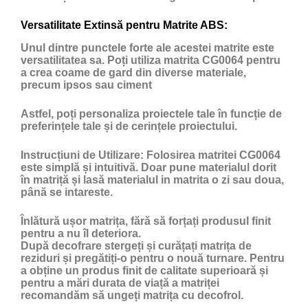
Versatilitate Extinsă pentru Matrite ABS:
Unul dintre punctele forte ale acestei matrite este
versatilitatea sa. Poți utiliza matrita CG0064 pentru
a crea coame de gard din diverse materiale,
precum ipsos sau ciment
Astfel, poți personaliza proiectele tale în funcție de
preferințele tale și de cerințele proiectului.
Instrucțiuni de Utilizare:
Folosirea matritei CG0064
este simplă și intuitivă. Doar pune materialul dorit
în matriță și lasă materialul in matrita o zi sau doua,
până se intareste.
Înlătură ușor matrița, fără să forțați produsul finit
pentru a nu îl deteriora.
După decofrare stergeți și curățați matrița de
reziduri și pregătiți-o pentru o nouă turnare. Pentru
a obține un produs finit de calitate superioară și
pentru a mări durata de viață a matriței
recomandăm să ungeți matrița cu
decofrol
.