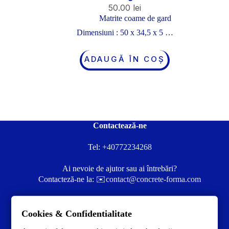
50.00
lei
Matrite coame de gard
Dimensiuni : 50 x 34,5 x 5 …
ADAUGĂ ÎN COȘ
Contactează-ne
Tel:
+40772234268
Ai nevoie de ajutor sau ai întrebări?
Contacteză-ne la:
✉️contact@concrete-forma.com
Str. Dacia Nr 12 Ineu, Arad 315300 Romania
Cookies & Confidentialitate