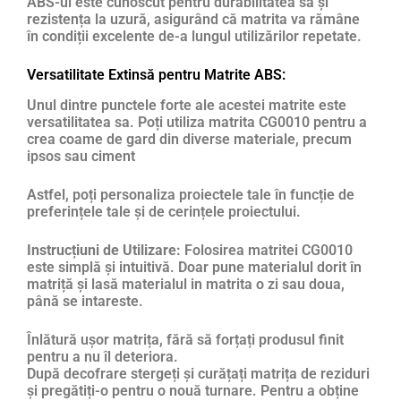
ABS-ul este cunoscut pentru durabilitatea sa și
rezistența la uzură, asigurând că matrita va rămâne
în condiții excelente de-a lungul utilizărilor repetate.
Versatilitate Extinsă pentru Matrite ABS:
Unul dintre punctele forte ale acestei matrite este
versatilitatea sa. Poți utiliza matrita CG0010 pentru a
crea coame de gard din diverse materiale, precum
ipsos sau ciment
Astfel, poți personaliza proiectele tale în funcție de
preferințele tale și de cerințele proiectului.
Instrucțiuni de Utilizare:
Folosirea matritei CG0010
este simplă și intuitivă. Doar pune materialul dorit în
matriță și lasă materialul in matrita o zi sau doua,
până se intareste.
Înlătură ușor matrița, fără să forțați produsul finit
pentru a nu îl deteriora.
După decofrare stergeți și curățați matrița de reziduri
și pregătiți-o pentru o nouă turnare. Pentru a obține