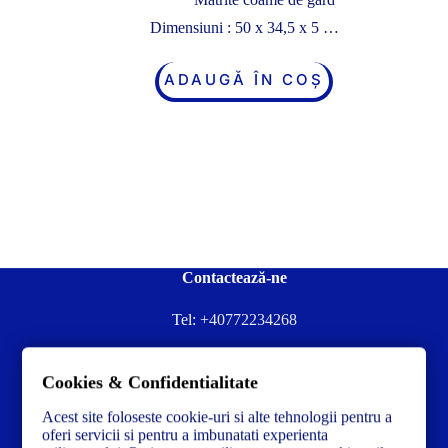
Dimensiuni : 50 x 34,5 x 5 …
ADAUGĂ ÎN COȘ
Contactează-ne
Tel:
+40772234268
Ai nevoie de ajutor sau ai întrebări?
Cookies & Confidentialitate
Contacteză-ne la:
✉️contact@concrete-forma.com
Acest site foloseste cookie-uri si alte tehnologii pentru a
Str. Dacia Nr 12 Ineu, Arad 315300 Romania
oferi servicii si pentru a imbunatati experienta