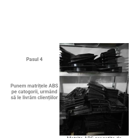
Pasul 4
Punem matrițele ABS
pe catogorii, urmând
să le livrăm cliențiilor