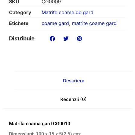
SKU
CG0009
Category
Matrite coame de gard
Etichete
coame gard
,
matrite coame gard
Distribuie
Descriere
Recenzii (0)
Matrita coama gard CG0010
Dimensiuni:
100 x 15 x 5(2,5) cm;