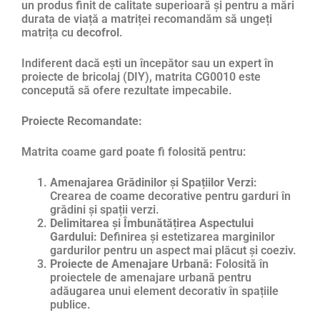
un produs finit de calitate superioară și pentru a mări
durata de viață a matriței recomandăm să ungeți
matrița cu
decofrol
.
Indiferent dacă ești un începător sau un expert în
proiecte de bricolaj (DIY), matrita CG0010 este
concepută să ofere rezultate impecabile.
Proiecte Recomandate:
Matrita coame gard poate fi folosită pentru:
Amenajarea Grădinilor și Spațiilor Verzi:
Crearea de coame decorative pentru garduri în
grădini și spații verzi.
Delimitarea și Îmbunătățirea Aspectului
Gardului:
Definirea și estetizarea marginilor
gardurilor pentru un aspect mai plăcut și coeziv.
Proiecte de Amenajare Urbană:
Folosită în
proiectele de amenajare urbană pentru
adăugarea unui element decorativ în spațiile
publice.