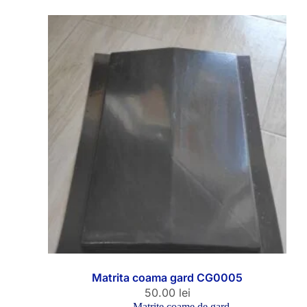
Matrita coama gard CG0005
50.00
lei
Matrite coame de gard