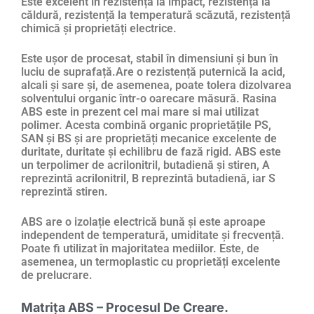
Este excelent în rezistență la impact, rezistență la
căldură, rezistență la temperatură scăzută, rezistență
chimică și proprietăți electrice.
Este ușor de procesat, stabil în dimensiuni și bun în
luciu de suprafață.Are o rezistență puternică la acid,
alcali și sare și, de asemenea, poate tolera dizolvarea
solventului organic într-o oarecare măsură. Rasina
ABS este in prezent cel mai mare si mai utilizat
polimer. Acesta combină organic proprietățile PS,
SAN și BS și are proprietăți mecanice excelente de
duritate, duritate și echilibru de fază rigid. ABS este
un terpolimer de acrilonitril, butadienă și stiren, A
reprezintă acrilonitril, B reprezintă butadienă, iar S
reprezintă stiren.
ABS are o izolație electrică bună și este aproape
independent de temperatură, umiditate și frecvență.
Poate fi utilizat în majoritatea mediilor. Este, de
asemenea, un termoplastic cu proprietăți excelente
de prelucrare.
Matrița ABS – Procesul De Creare.