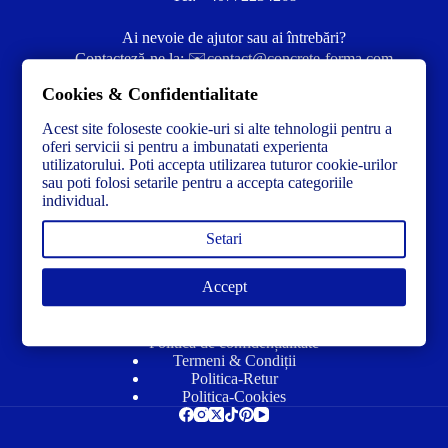
Ai nevoie de ajutor sau ai întrebări?
Contacteză-ne la:
✉️contact@concrete-forma.com
Cookies & Confidentialitate
Str. Dacia Nr 12 Ineu, Arad 315300 Romania
Acest site foloseste cookie-uri si alte tehnologii pentru a
oferi servicii si pentru a imbunatati experienta
utilizatorului. Poti accepta utilizarea tuturor cookie-urilor
sau poti folosi setarile pentru a accepta categoriile
individual.
Setari
Accept
Link-uri utile
Politică de confidențialitate
Termeni & Condiții
Politica-Retur
Politica-Cookies