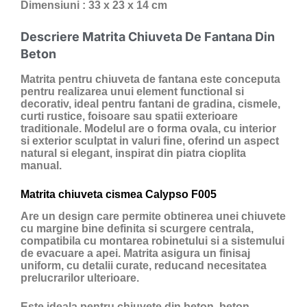
Dimensiuni : 33 x 23 x 14 cm
Descriere Matrita Chiuveta De Fantana Din
Beton
Matrita pentru chiuveta de fantana este conceputa
pentru realizarea unui element functional si
decorativ, ideal pentru fantani de gradina, cismele,
curti rustice, foisoare sau spatii exterioare
traditionale. Modelul are o forma ovala, cu interior
si exterior sculptat in valuri fine, oferind un aspect
natural si elegant, inspirat din piatra cioplita
manual.
Matrita chiuveta cismea Calypso F005
Are un design care permite obtinerea unei chiuvete
cu margine bine definita si scurgere centrala,
compatibila cu montarea robinetului si a sistemului
de evacuare a apei. Matrita asigura un finisaj
uniform, cu detalii curate, reducand necesitatea
prelucrarilor ulterioare.
Este ideala pentru chiuvete din beton, beton