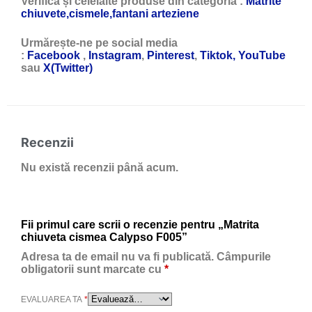
Verifică și celelalte produse din categoria :
Matrite
chiuvete,cismele,fantani arteziene
Urmărește-ne pe social media
:
Facebook
,
Instagram
,
Pinterest
,
Tiktok,
YouTube
sau
X(Twitter)
Recenzii
Nu există recenzii până acum.
Fii primul care scrii o recenzie pentru „Matrita
chiuveta cismea Calypso F005”
Adresa ta de email nu va fi publicată.
Câmpurile
obligatorii sunt marcate cu
*
EVALUAREA TA
*