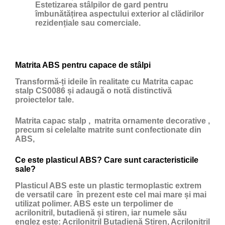
Estetizarea stâlpilor de gard pentru
îmbunătățirea aspectului exterior al clădirilor
rezidențiale sau comerciale.
Matrita ABS pentru capace de stâlpi
Transformă-ți ideile în realitate cu Matrita capac
stalp CS0086 și adaugă o notă distinctivă
proiectelor tale.
Matrita capac stalp , matrita ornamente decorative ,
precum si celelalte matrite sunt confectionate din
ABS,
Ce este plasticul ABS? Care sunt caracteristicile
sale?
Plasticul ABS
este un
plastic
termoplastic extrem
de versatil care în prezent este cel mai mare și mai
utilizat polimer. ABS este un terpolimer de
acrilonitril, butadienă și stiren, iar numele său
englez este: Acrilonitril Butadienă Stiren, Acrilonitril