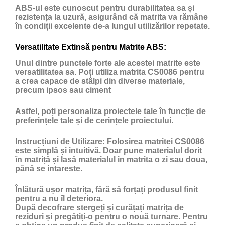
ABS-ul este cunoscut pentru durabilitatea sa și
rezistența la uzură, asigurând că matrita va rămâne
în condiții excelente de-a lungul utilizărilor repetate.
Versatilitate Extinsă pentru Matrite ABS:
Unul dintre punctele forte ale acestei matrite este
versatilitatea sa. Poți utiliza matrita CS0086 pentru
a crea capace de stâlpi din diverse materiale,
precum ipsos sau ciment
Astfel, poți personaliza proiectele tale în funcție de
preferințele tale și de cerințele proiectului.
Instrucțiuni de Utilizare:
Folosirea matritei CS0086
este simplă și intuitivă. Doar pune materialul dorit
în matriță și lasă materialul in matrita o zi sau doua,
până se intareste.
Înlătură ușor matrița, fără să forțați produsul finit
pentru a nu îl deteriora.
După decofrare stergeți și curățați matrița de
reziduri și pregătiți-o pentru o nouă turnare. Pentru