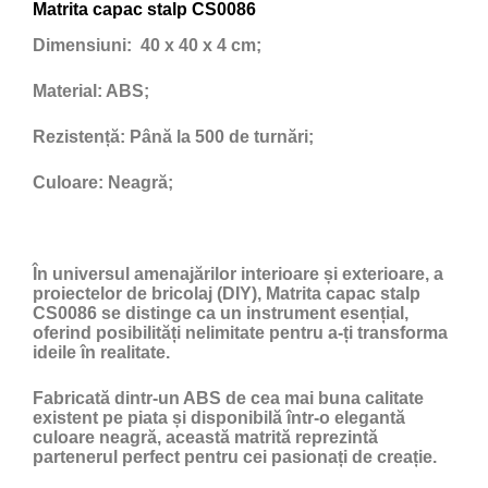
Matrita capac stalp CS0086
Dimensiuni:
40 x 40 x 4 cm;
Material:
ABS;
Rezistență:
Până la 500 de turnări;
Culoare:
Neagră;
În universul amenajărilor interioare și exterioare, a
proiectelor de bricolaj (DIY), Matrita capac stalp
CS0086 se distinge ca un instrument esențial,
oferind posibilități nelimitate pentru a-ți transforma
ideile în realitate.
Fabricată dintr-un ABS de cea mai buna calitate
existent pe piata și disponibilă într-o elegantă
culoare neagră, această matrită reprezintă
partenerul perfect pentru cei pasionați de creație.