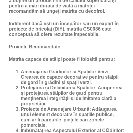
a obține un produs finit de calitate superioară și
pentru a mări durata de viață a matriței
recomandăm să ungeți matrița cu
decofrol
.
Indiferent dacă ești un începător sau un expert în
proiecte de bricolaj (DIY), matrita CS0086 este
concepută să ofere rezultate impecabile.
Proiecte Recomandate:
Matrita capace de stâlpi poate fi folosită pentru:
Amenajarea Grădinilor și Spațiilor Verzi:
Crearea de capace decorative pentru stâlpii
de gard în grădini și spații verzi.
Protejarea și Delimitarea Spațiilor:
Acoperirea
și protejarea stâlpilor de gard pentru
menținerea integrității și delimitarea clară a
proprietății.
Proiecte de Amenajare Urbană:
Adăugarea
unui element decorativ în spațiile publice,
cum ar fi parcurile, piețele sau zonele
comerciale.
Îmbunătățirea Aspectului Exterior al Clădirilor: