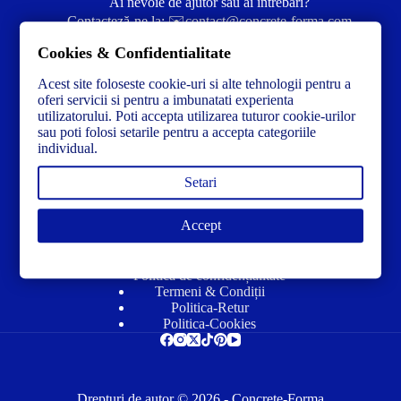
Ai nevoie de ajutor sau ai întrebări?
Contacteză-ne la:
✉️contact@concrete-forma.com
Cookies & Confidentialitate
Str. Dacia Nr 12 Ineu, Arad 315300 Romania
Acest site foloseste cookie-uri si alte tehnologii pentru a
oferi servicii si pentru a imbunatati experienta
utilizatorului. Poti accepta utilizarea tuturor cookie-urilor
sau poti folosi setarile pentru a accepta categoriile
individual.
Setari
Accept
Link-uri utile
Politică de confidențialitate
Termeni & Condiții
Politica-Retur
Politica-Cookies
Drepturi de autor © 2026 - Concrete-Forma