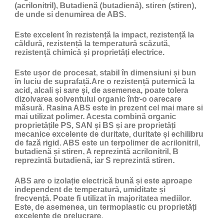
(acrilonitril), Butadienă (butadienă), stiren (stiren),
de unde si denumirea de ABS.
Este excelent în rezistență la impact, rezistență la
căldură, rezistență la temperatură scăzută,
rezistență chimică și proprietăți electrice.
Este ușor de procesat, stabil în dimensiuni și bun
în luciu de suprafață.Are o rezistență puternică la
acid, alcali și sare și, de asemenea, poate tolera
dizolvarea solventului organic într-o oarecare
măsură. Rasina ABS este in prezent cel mai mare si
mai utilizat polimer. Acesta combină organic
proprietățile PS, SAN și BS și are proprietăți
mecanice excelente de duritate, duritate și echilibru
de fază rigid. ABS este un terpolimer de acrilonitril,
butadienă și stiren, A reprezintă acrilonitril, B
reprezintă butadienă, iar S reprezintă stiren.
ABS are o izolație electrică bună și este aproape
independent de temperatură, umiditate și
frecvență. Poate fi utilizat în majoritatea mediilor.
Este, de asemenea, un termoplastic cu proprietăți
excelente de prelucrare.