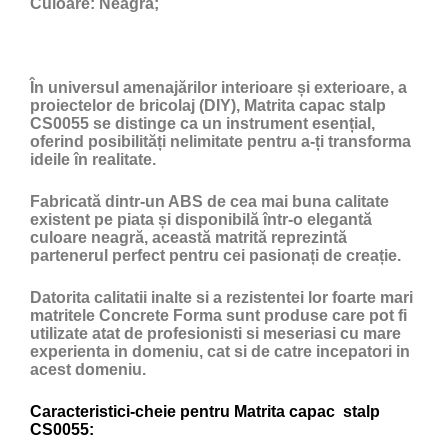
Culoare:
Neagră;
În universul amenajărilor interioare și exterioare, a
proiectelor de bricolaj (DIY), Matrita capac stalp
CS0055 se distinge ca un instrument esențial,
oferind posibilități nelimitate pentru a-ți transforma
ideile în realitate.
Fabricată dintr-un ABS de cea mai buna calitate
existent pe piata și disponibilă într-o elegantă
culoare neagră, această matrită reprezintă
partenerul perfect pentru cei pasionați de creație.
Datorita calitatii inalte si a rezistentei lor foarte mari
matritele Concrete Forma sunt produse care pot fi
utilizate atat de profesionisti si meseriasi cu mare
experienta in domeniu, cat si de catre incepatori in
acest domeniu.
Caracteristici-cheie pentru Matrita capac stalp
CS0055: