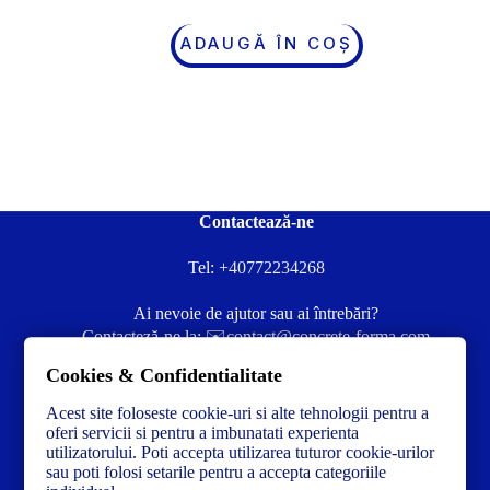
ADAUGĂ ÎN COȘ
Contactează-ne
Tel:
+40772234268
Ai nevoie de ajutor sau ai întrebări?
Contacteză-ne la:
✉️contact@concrete-forma.com
Cookies & Confidentialitate
Str. Dacia Nr 12 Ineu, Arad 315300 Romania
Acest site foloseste cookie-uri si alte tehnologii pentru a
oferi servicii si pentru a imbunatati experienta
utilizatorului. Poti accepta utilizarea tuturor cookie-urilor
sau poti folosi setarile pentru a accepta categoriile