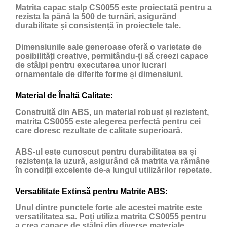
Matrita capac stalp CS0055 este proiectată pentru a
rezista la până la 500 de turnări, asigurând
durabilitate și consistență în proiectele tale.
Dimensiunile sale generoase oferă o varietate de
posibilități creative, permitându-ți să creezi capace
de stâlpi pentru executarea unor lucrari
ornamentale de diferite forme și dimensiuni.
Material de Înaltă Calitate:
Construită din ABS, un material robust și rezistent,
matrita CS0055 este alegerea perfectă pentru cei
care doresc rezultate de calitate superioară.
ABS-ul este cunoscut pentru durabilitatea sa și
rezistența la uzură, asigurând că matrita va rămâne
în condiții excelente de-a lungul utilizărilor repetate.
Versatilitate Extinsă pentru Matrite ABS:
Unul dintre punctele forte ale acestei matrite este
versatilitatea sa. Poți utiliza matrita CS0055 pentru
a crea capace de stâlpi din diverse materiale,