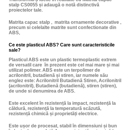
stalp CS0055 și adaugă o notă distinctivă
proiectelor tale.
Matrita capac stalp , matrita ornamente decorative ,
precum si celelalte matrite sunt confectionate din
ABS,
Ce este plasticul ABS? Care sunt caracteristicile
sale?
Plasticul ABS
este un
plastic
termoplastic extrem
de versatil care în prezent este cel mai mare și mai
utilizat polimer. ABS este un terpolimer de
acrilonitril, butadienă și stiren, iar numele său
englez este: Acrilonitril Butadienă Stiren, Acrilonitril
(acrilonitril), Butadienă (butadienă), stiren (stiren),
de unde si denumirea de ABS.
Este excelent în rezistență la impact, rezistență la
căldură, rezistență la temperatură scăzută,
rezistență chimică și proprietăți electrice.
Este ușor de procesat, stabil în dimensiuni și bun