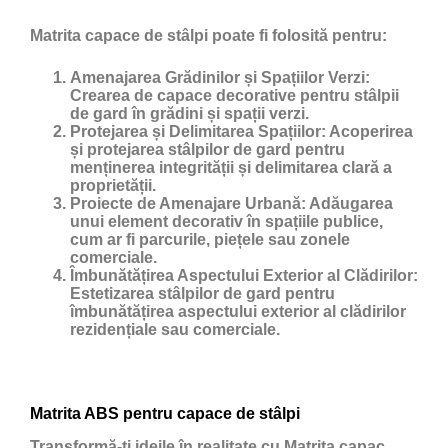
Matrita capace de stâlpi poate fi folosită pentru:
Amenajarea Grădinilor și Spațiilor Verzi:
Crearea de capace decorative pentru stâlpii
de gard în grădini și spații verzi.
Protejarea și Delimitarea Spațiilor:
Acoperirea
și protejarea stâlpilor de gard pentru
menținerea integrității și delimitarea clară a
proprietății.
Proiecte de Amenajare Urbană:
Adăugarea
unui element decorativ în spațiile publice,
cum ar fi parcurile, piețele sau zonele
comerciale.
Îmbunătățirea Aspectului Exterior al Clădirilor:
Estetizarea stâlpilor de gard pentru
îmbunătățirea aspectului exterior al clădirilor
rezidențiale sau comerciale.
Matrita ABS pentru capace de stâlpi
Transformă-ți ideile în realitate cu Matrita capac