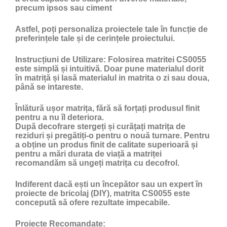
precum ipsos sau ciment
Astfel, poți personaliza proiectele tale în funcție de
preferințele tale și de cerințele proiectului.
Instrucțiuni de Utilizare:
Folosirea matritei CS0055
este simplă și intuitivă. Doar pune materialul dorit
în matriță și lasă materialul in matrita o zi sau doua,
până se intareste.
Înlătură ușor matrița, fără să forțați produsul finit
pentru a nu îl deteriora.
După decofrare stergeți și curățați matrița de
reziduri și pregătiți-o pentru o nouă turnare. Pentru
a obține un produs finit de calitate superioară și
pentru a mări durata de viață a matriței
recomandăm să ungeți matrița cu
decofrol
.
Indiferent dacă ești un începător sau un expert în
proiecte de bricolaj (DIY), matrita CS0055 este
concepută să ofere rezultate impecabile.
Proiecte Recomandate: