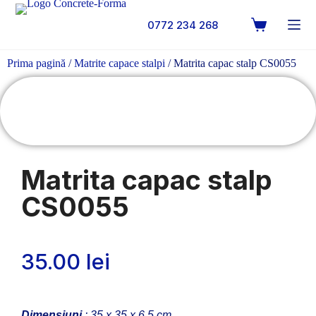
0772 234 268
Prima pagină
/
Matrite capace stalpi
/ Matrita capac stalp CS0055
Matrita capac stalp
CS0055
35.00
lei
Dimensiuni
: 35 x 35 x 6.5 cm