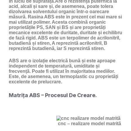
în luciu de suprafață.Are o rezistență puternică la
acid, alcali și sare și, de asemenea, poate tolera
dizolvarea solventului organic într-o oarecare
măsură. Rasina ABS este in prezent cel mai mare si
mai utilizat polimer. Acesta combină organic
proprietățile PS, SAN și BS și are proprietăți
mecanice excelente de duritate, duritate și echilibru
de fază rigid. ABS este un terpolimer de acrilonitril,
butadienă și stiren, A reprezintă acrilonitril, B
reprezintă butadienă, iar S reprezintă stiren.
ABS are o izolație electrică bună și este aproape
independent de temperatură, umiditate și
frecvență. Poate fi utilizat în majoritatea mediilor.
Este, de asemenea, un termoplastic cu proprietăți
excelente de prelucrare.
Matrița ABS – Procesul De Creare.
cnc – realizare model matrită