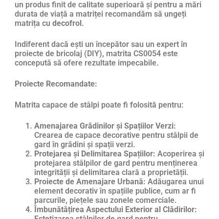
un produs finit de calitate superioară și pentru a mări
durata de viață a matriței recomandăm să ungeți
matrița cu
decofrol
.
Indiferent dacă ești un începător sau un expert în
proiecte de bricolaj (DIY), matrita CS0054 este
concepută să ofere rezultate impecabile.
Proiecte Recomandate:
Matrita capace de stâlpi poate fi folosită pentru:
Amenajarea Grădinilor și Spațiilor Verzi:
Crearea de capace decorative pentru stâlpii de
gard în grădini și spații verzi.
Protejarea și Delimitarea Spațiilor:
Acoperirea și
protejarea stâlpilor de gard pentru menținerea
integrității și delimitarea clară a proprietății.
Proiecte de Amenajare Urbană:
Adăugarea unui
element decorativ în spațiile publice, cum ar fi
parcurile, piețele sau zonele comerciale.
Îmbunătățirea Aspectului Exterior al Clădirilor:
Estetizarea stâlpilor de gard pentru