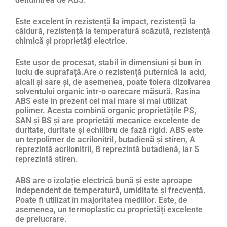
Este excelent în rezistență la impact, rezistență la
căldură, rezistență la temperatură scăzută, rezistență
chimică și proprietăți electrice.
Este ușor de procesat, stabil în dimensiuni și bun în
luciu de suprafață.Are o rezistență puternică la acid,
alcali și sare și, de asemenea, poate tolera dizolvarea
solventului organic într-o oarecare măsură. Rasina
ABS este in prezent cel mai mare si mai utilizat
polimer. Acesta combină organic proprietățile PS,
SAN și BS și are proprietăți mecanice excelente de
duritate, duritate și echilibru de fază rigid. ABS este
un terpolimer de acrilonitril, butadienă și stiren, A
reprezintă acrilonitril, B reprezintă butadienă, iar S
reprezintă stiren.
ABS are o izolație electrică bună și este aproape
independent de temperatură, umiditate și frecvență.
Poate fi utilizat în majoritatea mediilor. Este, de
asemenea, un termoplastic cu proprietăți excelente
de prelucrare.