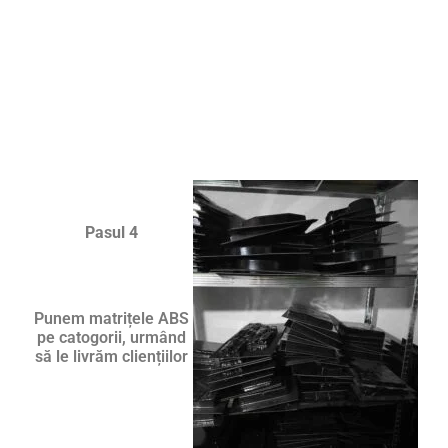
Pasul 4
Punem matrițele ABS
pe catogorii, urmând
să le livrăm cliențiilor