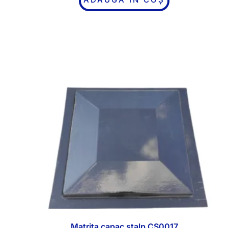
Matrita capac stalp CS0017