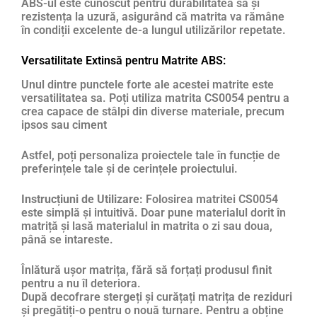
ABS-ul este cunoscut pentru durabilitatea sa și
rezistența la uzură, asigurând că matrita va rămâne
în condiții excelente de-a lungul utilizărilor repetate.
Versatilitate Extinsă pentru Matrite ABS:
Unul dintre punctele forte ale acestei matrite este
versatilitatea sa. Poți utiliza matrita CS0054 pentru a
crea capace de stâlpi din diverse materiale, precum
ipsos sau ciment
Astfel, poți personaliza proiectele tale în funcție de
preferințele tale și de cerințele proiectului.
Instrucțiuni de Utilizare:
Folosirea matritei CS0054
este simplă și intuitivă. Doar pune materialul dorit în
matriță și lasă materialul in matrita o zi sau doua,
până se intareste.
Înlătură ușor matrița, fără să forțați produsul finit
pentru a nu îl deteriora.
După decofrare stergeți și curățați matrița de reziduri
și pregătiți-o pentru o nouă turnare. Pentru a obține