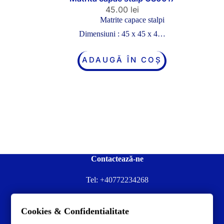
45.00
lei
Matrite capace stalpi
Dimensiuni : 45 x 45 x 4…
ADAUGĂ ÎN COȘ
Contactează-ne
Tel:
+40772234268
Ai nevoie de ajutor sau ai întrebări?
Cookies & Confidentialitate
Contacteză-ne la:
✉️contact@concrete-forma.com