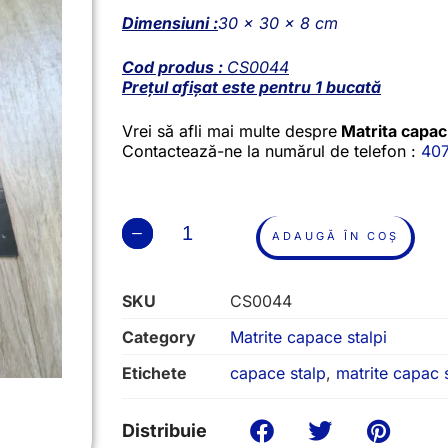
Dimensiuni :
30 x 30 x 8 cm
Cod produs :
CS0044
Prețul afișat este pentru 1 bucată
Vrei să afli mai multe despre
Matrita capac
Contactează-ne la numărul de telefon :
40
ADAUGĂ ÎN COȘ
SKU
CS0044
Category
Matrite capace stalpi
Etichete
capace stalp
,
matrite capac 
Distribuie