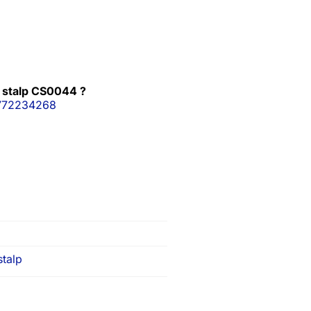
 stalp CS0044 ?
772234268
stalp