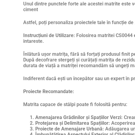
Unul dintre punctele forte ale acestei matrite este 
ciment
Astfel, poți personaliza proiectele tale în funcție de 
Instrucțiuni de Utilizare:
Folosirea matritei CS0044 es
intareste.
Înlătură ușor matrița, fără să forțați produsul finit p
După decofrare stergeți și curățați matrița de rezidu
durata de viață a matriței recomandăm să ungeți m
Indiferent dacă ești un începător sau un expert în p
Proiecte Recomandate:
Matrita capace de stâlpi poate fi folosită pentru:
Amenajarea Grădinilor și Spațiilor Verzi:
Crear
Protejarea și Delimitarea Spațiilor:
Acoperirea ș
Proiecte de Amenajare Urbană:
Adăugarea unui
Îmbunătățirea Aspectului Exterior al Clădirilor