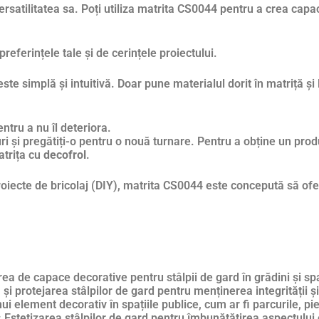
versatilitatea sa. Poți utiliza matrita CS0044 pentru a crea cap
preferințele tale și de cerințele proiectului.
te simplă și intuitivă. Doar pune materialul dorit în matriță și
entru a nu îl deteriora.
ri și pregătiți-o pentru o nouă turnare. Pentru a obține un produ
atrița cu
decofrol
.
roiecte de bricolaj (DIY), matrita CS0044 este concepută să of
ea de capace decorative pentru stâlpii de gard în grădini și spaț
i protejarea stâlpilor de gard pentru menținerea integrității și 
 element decorativ în spațiile publice, cum ar fi parcurile, pi
:
Estetizarea stâlpilor de gard pentru îmbunătățirea aspectului e