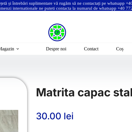
ețetă și întrebări suplimentare vă rugăm să ne contactați pe whatsapp +
menzi internationale ne puteti contacta la numarul de whatsapp +40 7
Magazin
Despre noi
Contact
Coș
Matrita capac st
30.00
lei