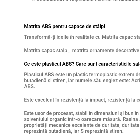
Matrita ABS pentru capace de stâlpi
Transformă-ți ideile în realitate cu Matrita capac st
Matrita capac stalp , matrita ornamente decorative 
Ce este plasticul ABS? Care sunt caracteristicile sa
Plasticul ABS
este un
plastic
termoplastic extrem de 
butadienă și stiren, iar numele său englez este: Acril
ABS.
Este excelent în rezistență la impact, rezistență la 
Este ușor de procesat, stabil în dimensiuni și bun în
solventului organic într-o oarecare măsură. Rasina 
proprietăți mecanice excelente de duritate, duritate ș
reprezintă butadienă, iar S reprezintă stiren.