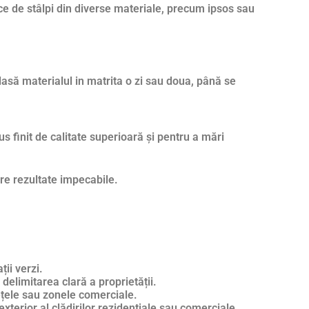
ace de stâlpi din diverse materiale, precum ipsos sau
 lasă materialul in matrita o zi sau doua, până se
s finit de calitate superioară și pentru a mări
ere rezultate impecabile.
ii verzi.
delimitarea clară a proprietății.
ețele sau zonele comerciale.
xterior al clădirilor rezidențiale sau comerciale.