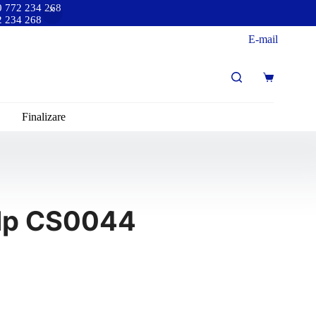
40 772 234 268
72 234 268
E-mail
Finalizare
alp CS0044