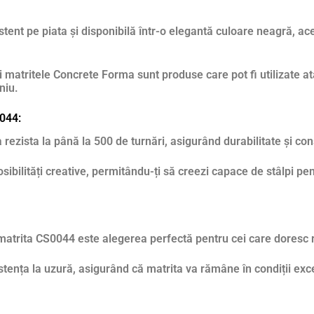
tent pe piata și disponibilă într-o elegantă culoare neagră, ac
 mari matritele Concrete Forma sunt produse care pot fi utilizate 
niu.
0044:
ezista la până la 500 de turnări, asigurând durabilitate și cons
ibilități creative, permitându-ți să creezi capace de stâlpi pe
 matrita CS0044 este alegerea perfectă pentru cei care doresc r
tența la uzură, asigurând că matrita va rămâne în condiții excel