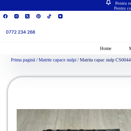
Pentru r
Pentru co
0772 234 268
Home
Prima pagină
/
Matrite capace stalpi
/ Matrita capac stalp CS0044