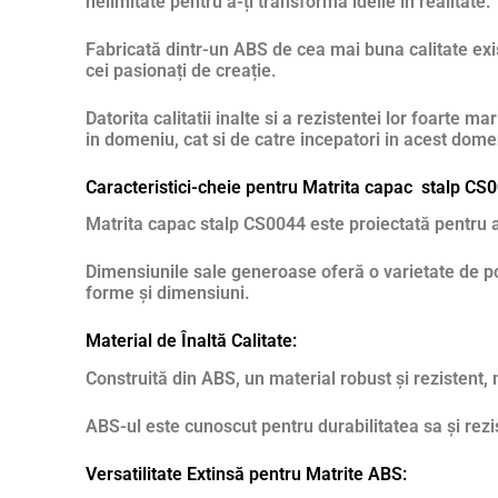
nelimitate pentru a-ți transforma ideile în realitate.
Fabricată dintr-un ABS de cea mai buna calitate exis
cei pasionați de creație.
Datorita calitatii inalte si a rezistentei lor foarte
in domeniu, cat si de catre incepatori in acest dome
Caracteristici-cheie pentru Matrita capac stalp CS
Matrita capac stalp CS0044 este proiectată pentru a r
Dimensiunile sale generoase oferă o varietate de pos
forme și dimensiuni.
Material de Înaltă Calitate:
Construită din ABS, un material robust și rezistent,
ABS-ul este cunoscut pentru durabilitatea sa și rezis
Versatilitate Extinsă pentru Matrite ABS: