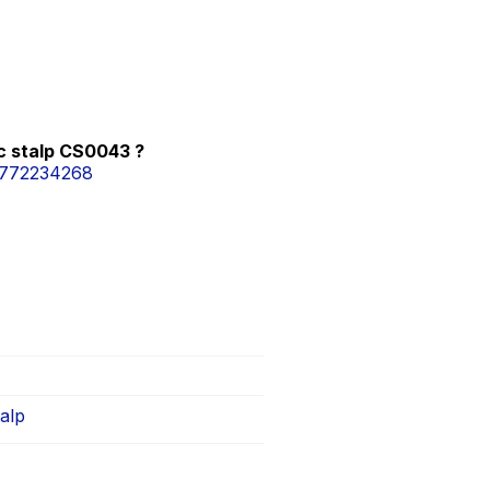
c stalp CS0043 ?
772234268
talp