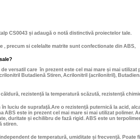
stalp CS0043 și adaugă o notă distinctivă proiectelor tale.
e , precum si celelalte matrite sunt confectionate din ABS,
 sale?
e versatil care în prezent este cel mai mare și mai utilizat p
lonitril Butadienă Stiren, Acrilonitril (acrilonitril), Butadien
 căldură, rezistență la temperatură scăzută, rezistență chimică
în luciu de suprafață.Are o rezistență puternică la acid, alc
a ABS este in prezent cel mai mare si mai utilizat polimer. 
, duritate și echilibru de fază rigid. ABS este un terpolimer 
ă stiren.
ndependent de temperatură, umiditate și frecvență. Poate fi u