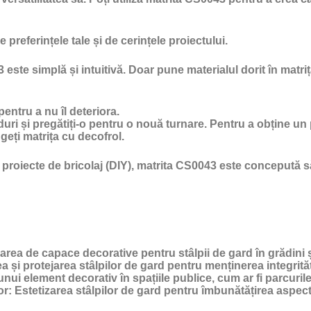
e preferințele tale și de cerințele proiectului.
este simplă și intuitivă. Doar pune materialul dorit în matriț
 pentru a nu îl deteriora.
duri și pregătiți-o pentru o nouă turnare. Pentru a obține un 
geți matrița cu
decofrol
.
 proiecte de bricolaj (DIY), matrita CS0043 este concepută s
rea de capace decorative pentru stâlpii de gard în grădini și
 și protejarea stâlpilor de gard pentru menținerea integrității
ui element decorativ în spațiile publice, cum ar fi parcurile
or:
Estetizarea stâlpilor de gard pentru îmbunătățirea aspectul