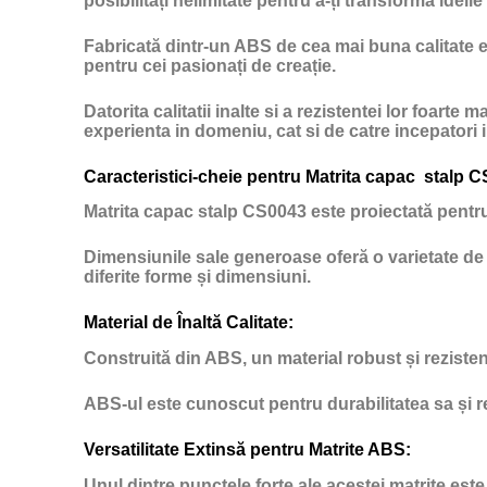
posibilități nelimitate pentru a-ți transforma ideile 
Fabricată dintr-un ABS de cea mai buna calitate ex
pentru cei pasionați de creație.
Datorita calitatii inalte si a rezistentei lor foart
experienta in domeniu, cat si de catre incepatori
Caracteristici-cheie pentru Matrita capac stalp 
Matrita capac stalp CS0043 este proiectată pentru a
Dimensiunile sale generoase oferă o varietate de 
diferite forme și dimensiuni.
Material de Înaltă Calitate:
Construită din ABS, un material robust și rezisten
ABS-ul este cunoscut pentru durabilitatea sa și re
Versatilitate Extinsă pentru Matrite ABS:
Unul dintre punctele forte ale acestei matrite este