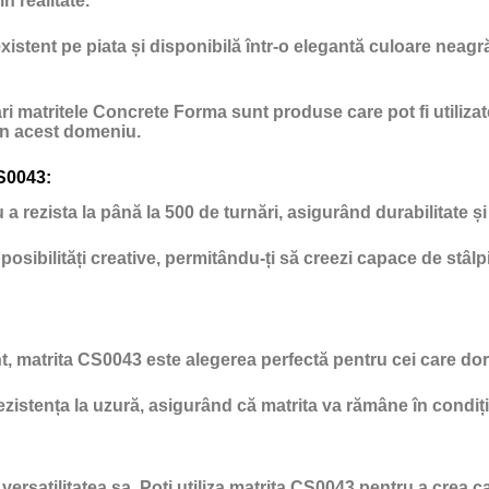
în realitate.
istent pe piata și disponibilă într-o elegantă culoare neagră
e mari matritele Concrete Forma sunt produse care pot fi utiliz
 in acest domeniu.
CS0043:
 rezista la până la 500 de turnări, asigurând durabilitate și 
posibilități creative, permitându-ți să creezi capace de stâ
t, matrita CS0043 este alegerea perfectă pentru cei care dor
zistența la uzură, asigurând că matrita va rămâne în condiții 
 versatilitatea sa. Poți utiliza matrita CS0043 pentru a crea