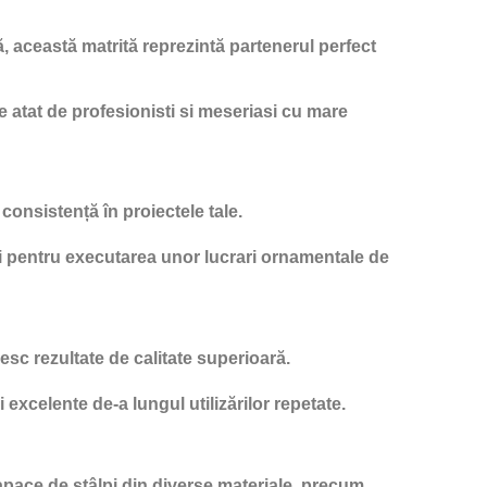
, această matrită reprezintă partenerul perfect
ate atat de profesionisti si meseriasi cu mare
consistență în proiectele tale.
lpi pentru executarea unor lucrari ornamentale de
esc rezultate de calitate superioară.
excelente de-a lungul utilizărilor repetate.
 capace de stâlpi din diverse materiale, precum