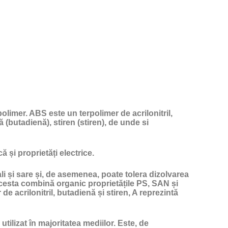
olimer. ABS este un terpolimer de acrilonitril,
ă (butadienă), stiren (stiren), de unde si
 și proprietăți electrice.
ali și sare și, de asemenea, poate tolera dizolvarea
Acesta combină organic proprietățile PS, SAN și
de acrilonitril, butadienă și stiren, A reprezintă
tilizat în majoritatea mediilor. Este, de