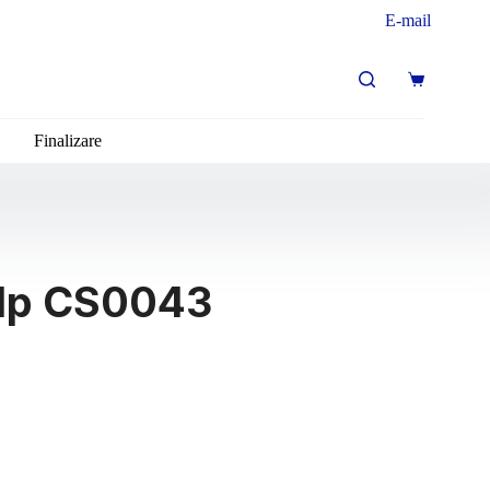
E-mail
Finalizare
alp CS0043