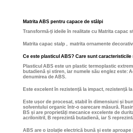
Matrita ABS pentru capace de stâlpi
Transformă-ți ideile în realitate cu Matrita capac 
Matrita capac stalp , matrita ornamente decorativ
Ce este plasticul ABS? Care sunt caracteristicile
Plasticul ABS
este un
plastic
termoplastic extrem d
butadienă și stiren, iar numele său englez este: Acri
denumirea de ABS.
Este excelent în rezistență la impact, rezistență la
Este ușor de procesat, stabil în dimensiuni și bun 
solventului organic într-o oarecare măsură. Rasin
BS și are proprietăți mecanice excelente de duritate
acrilonitril, B reprezintă butadienă, iar S reprezint
ABS are o izolație electrică bună și este aproape i