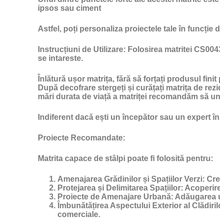
ipsos sau ciment
Astfel, poți personaliza proiectele tale în funcție d
Instrucțiuni de Utilizare:
Folosirea matritei CS0043 
se intareste.
Înlătură ușor matrița, fără să forțați produsul finit
După decofrare stergeți și curățați matrița de rezi
mări durata de viață a matriței recomandăm să un
Indiferent dacă ești un începător sau un expert în
Proiecte Recomandate:
Matrita capace de stâlpi poate fi folosită pentru:
Amenajarea Grădinilor și Spațiilor Verzi:
Crea
Protejarea și Delimitarea Spațiilor:
Acoperirea
Proiecte de Amenajare Urbană:
Adăugarea un
Îmbunătățirea Aspectului Exterior al Clădiril
comerciale.