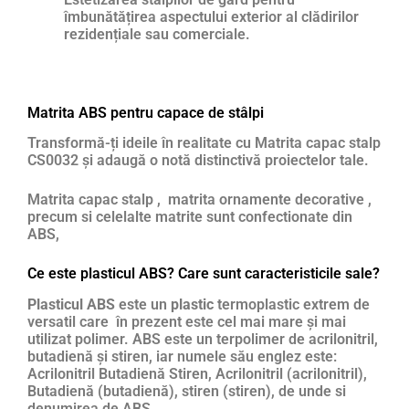
îmbunătățirea aspectului exterior al clădirilor
rezidențiale sau comerciale.
Matrita ABS pentru capace de stâlpi
Transformă-ți ideile în realitate cu Matrita capac stalp
CS0032 și adaugă o notă distinctivă proiectelor tale.
Matrita capac stalp , matrita ornamente decorative ,
precum si celelalte matrite sunt confectionate din
ABS,
Ce este plasticul ABS? Care sunt caracteristicile sale?
Plasticul ABS
este un
plastic
termoplastic extrem de
versatil care în prezent este cel mai mare și mai
utilizat polimer. ABS este un terpolimer de acrilonitril,
butadienă și stiren, iar numele său englez este:
Acrilonitril Butadienă Stiren, Acrilonitril (acrilonitril),
Butadienă (butadienă), stiren (stiren), de unde si
denumirea de ABS.