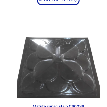
Matrita capac stalp CS0036