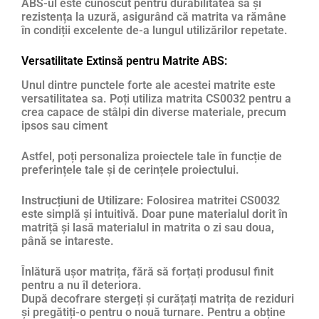
ABS-ul este cunoscut pentru durabilitatea sa și
rezistența la uzură, asigurând că matrita va rămâne
în condiții excelente de-a lungul utilizărilor repetate.
Versatilitate Extinsă pentru Matrite ABS:
Unul dintre punctele forte ale acestei matrite este
versatilitatea sa. Poți utiliza matrita CS0032 pentru a
crea capace de stâlpi din diverse materiale, precum
ipsos sau ciment
Astfel, poți personaliza proiectele tale în funcție de
preferințele tale și de cerințele proiectului.
Instrucțiuni de Utilizare:
Folosirea matritei CS0032
este simplă și intuitivă. Doar pune materialul dorit în
matriță și lasă materialul in matrita o zi sau doua,
până se intareste.
Înlătură ușor matrița, fără să forțați produsul finit
pentru a nu îl deteriora.
După decofrare stergeți și curățați matrița de reziduri
și pregătiți-o pentru o nouă turnare. Pentru a obține