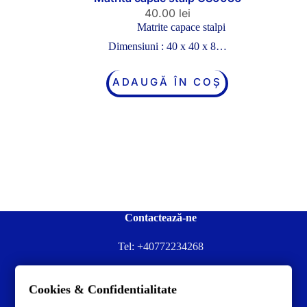
40.00
lei
Matrite capace stalpi
Dimensiuni : 40 x 40 x 8…
ADAUGĂ ÎN COȘ
Contactează-ne
Tel:
+40772234268
Ai nevoie de ajutor sau ai întrebări?
Cookies & Confidentialitate
Contacteză-ne la:
✉️contact@concrete-forma.com