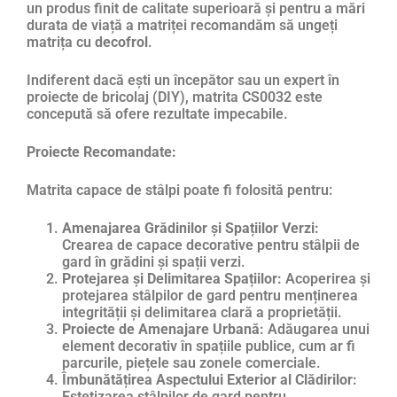
un produs finit de calitate superioară și pentru a mări
durata de viață a matriței recomandăm să ungeți
matrița cu
decofrol
.
Indiferent dacă ești un începător sau un expert în
proiecte de bricolaj (DIY), matrita CS0032 este
concepută să ofere rezultate impecabile.
Proiecte Recomandate:
Matrita capace de stâlpi poate fi folosită pentru:
Amenajarea Grădinilor și Spațiilor Verzi:
Crearea de capace decorative pentru stâlpii de
gard în grădini și spații verzi.
Protejarea și Delimitarea Spațiilor:
Acoperirea și
protejarea stâlpilor de gard pentru menținerea
integrității și delimitarea clară a proprietății.
Proiecte de Amenajare Urbană:
Adăugarea unui
element decorativ în spațiile publice, cum ar fi
parcurile, piețele sau zonele comerciale.
Îmbunătățirea Aspectului Exterior al Clădirilor:
Estetizarea stâlpilor de gard pentru