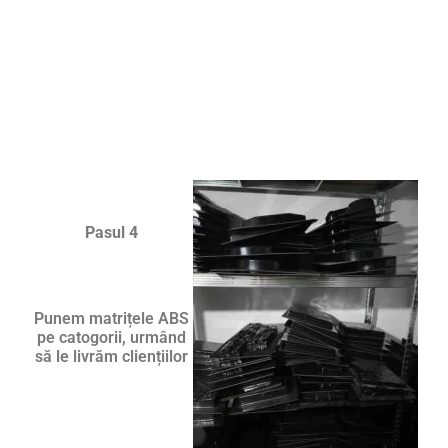
Pasul 4
Punem matrițele ABS
pe catogorii, urmând
să le livrăm cliențiilor