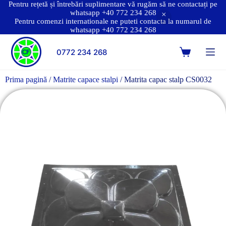
Pentru rețetă și întrebări suplimentare vă rugăm să ne contactați pe
whatsapp +40 772 234 268
Pentru comenzi internationale ne puteti contacta la numarul de
whatsapp +40 772 234 268
0772 234 268
Prima pagină
/
Matrite capace stalpi
/ Matrita capac stalp CS0032