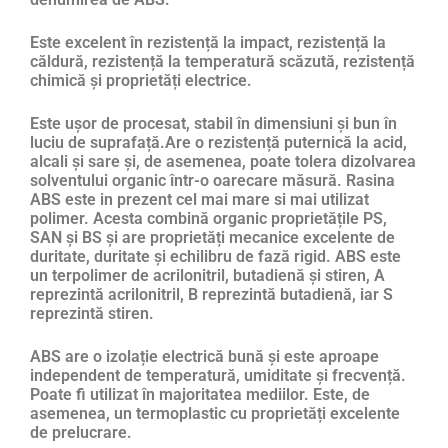
Este excelent în rezistență la impact, rezistență la
căldură, rezistență la temperatură scăzută, rezistență
chimică și proprietăți electrice.
Este ușor de procesat, stabil în dimensiuni și bun în
luciu de suprafață.Are o rezistență puternică la acid,
alcali și sare și, de asemenea, poate tolera dizolvarea
solventului organic într-o oarecare măsură. Rasina
ABS este in prezent cel mai mare si mai utilizat
polimer. Acesta combină organic proprietățile PS,
SAN și BS și are proprietăți mecanice excelente de
duritate, duritate și echilibru de fază rigid. ABS este
un terpolimer de acrilonitril, butadienă și stiren, A
reprezintă acrilonitril, B reprezintă butadienă, iar S
reprezintă stiren.
ABS are o izolație electrică bună și este aproape
independent de temperatură, umiditate și frecvență.
Poate fi utilizat în majoritatea mediilor. Este, de
asemenea, un termoplastic cu proprietăți excelente
de prelucrare.