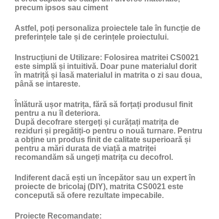
precum ipsos sau ciment
Astfel, poți personaliza proiectele tale în funcție de
preferințele tale și de cerințele proiectului.
Instrucțiuni de Utilizare:
Folosirea matritei CS0021
este simplă și intuitivă. Doar pune materialul dorit
în matriță și lasă materialul in matrita o zi sau doua,
până se intareste.
Înlătură ușor matrița, fără să forțați produsul finit
pentru a nu îl deteriora.
După decofrare stergeți și curățați matrița de
reziduri și pregătiți-o pentru o nouă turnare. Pentru
a obține un produs finit de calitate superioară și
pentru a mări durata de viață a matriței
recomandăm să ungeți matrița cu
decofrol
.
Indiferent dacă ești un începător sau un expert în
proiecte de bricolaj (DIY), matrita CS0021 este
concepută să ofere rezultate impecabile.
Proiecte Recomandate: