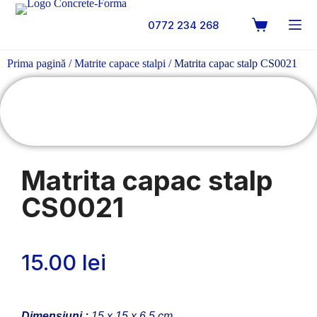
0772 234 268
Prima pagină
/
Matrite capace stalpi
/ Matrita capac stalp CS0021
Matrita capac stalp
CS0021
15.00
lei
Dimensiuni :
15 x 15 x 6.5 cm