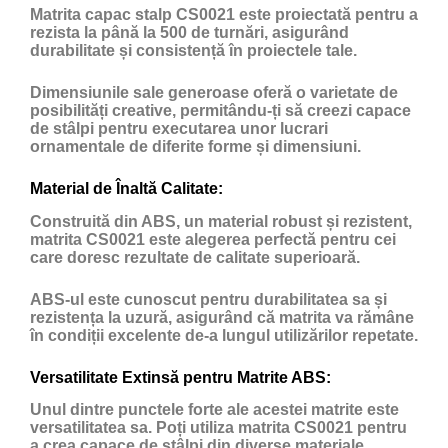
Matrita capac stalp CS0021 este proiectată pentru a
rezista la până la 500 de turnări, asigurând
durabilitate și consistență în proiectele tale.
Dimensiunile sale generoase oferă o varietate de
posibilități creative, permitându-ți să creezi capace
de stâlpi pentru executarea unor lucrari
ornamentale de diferite forme și dimensiuni.
Material de Înaltă Calitate:
Construită din ABS, un material robust și rezistent,
matrita CS0021 este alegerea perfectă pentru cei
care doresc rezultate de calitate superioară.
ABS-ul este cunoscut pentru durabilitatea sa și
rezistența la uzură, asigurând că matrita va rămâne
în condiții excelente de-a lungul utilizărilor repetate.
Versatilitate Extinsă pentru Matrite ABS:
Unul dintre punctele forte ale acestei matrite este
versatilitatea sa. Poți utiliza matrita CS0021 pentru
a crea capace de stâlpi din diverse materiale,