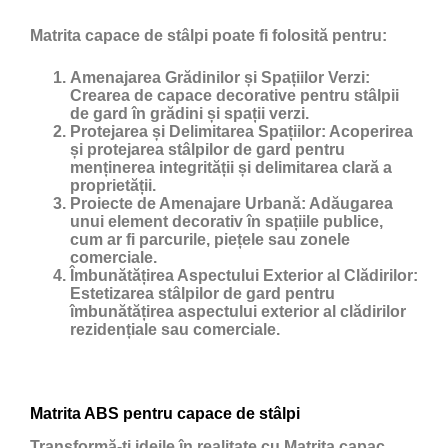
Matrita capace de stâlpi poate fi folosită pentru:
Amenajarea Grădinilor și Spațiilor Verzi:
Crearea de capace decorative pentru stâlpii
de gard în grădini și spații verzi.
Protejarea și Delimitarea Spațiilor:
Acoperirea
și protejarea stâlpilor de gard pentru
menținerea integrității și delimitarea clară a
proprietății.
Proiecte de Amenajare Urbană:
Adăugarea
unui element decorativ în spațiile publice,
cum ar fi parcurile, piețele sau zonele
comerciale.
Îmbunătățirea Aspectului Exterior al Clădirilor:
Estetizarea stâlpilor de gard pentru
îmbunătățirea aspectului exterior al clădirilor
rezidențiale sau comerciale.
Matrita ABS pentru capace de stâlpi
Transformă-ți ideile în realitate cu Matrita capac