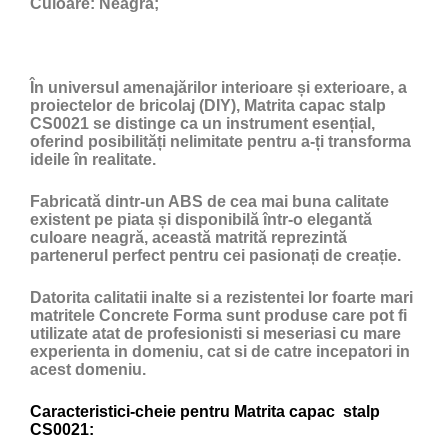
Culoare:
Neagră;
În universul amenajărilor interioare și exterioare, a
proiectelor de bricolaj (DIY), Matrita capac stalp
CS0021 se distinge ca un instrument esențial,
oferind posibilități nelimitate pentru a-ți transforma
ideile în realitate.
Fabricată dintr-un ABS de cea mai buna calitate
existent pe piata și disponibilă într-o elegantă
culoare neagră, această matrită reprezintă
partenerul perfect pentru cei pasionați de creație.
Datorita calitatii inalte si a rezistentei lor foarte mari
matritele Concrete Forma sunt produse care pot fi
utilizate atat de profesionisti si meseriasi cu mare
experienta in domeniu, cat si de catre incepatori in
acest domeniu.
Caracteristici-cheie pentru Matrita capac stalp
CS0021: