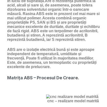
în luciu de suprafață.Are o rezistență puternică la
acid, alcali și sare și, de asemenea, poate tolera
dizolvarea solventului organic într-o oarecare
măsură. Rasina ABS este in prezent cel mai mare si
mai utilizat polimer. Acesta combină organic
proprietățile PS, SAN și BS și are proprietăți
mecanice excelente de duritate, duritate și echilibru
de fază rigid. ABS este un terpolimer de acrilonitril,
butadienă și stiren, A reprezintă acrilonitril, B
reprezintă butadienă, iar S reprezintă stiren.
ABS are o izolație electrică bună și este aproape
independent de temperatură, umiditate și
frecvență. Poate fi utilizat în majoritatea mediilor.
Este, de asemenea, un termoplastic cu proprietăți
excelente de prelucrare.
Matrița ABS – Procesul De Creare.
cnc – realizare model matrită