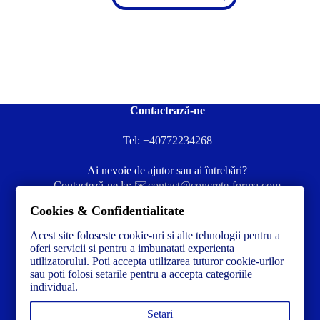
Contactează-ne
Tel:
+40772234268
Ai nevoie de ajutor sau ai întrebări?
Contacteză-ne la:
✉️contact@concrete-forma.com
Cookies & Confidentialitate
Str. Dacia Nr 12 Ineu, Arad 315300 Romania
Acest site foloseste cookie-uri si alte tehnologii pentru a
oferi servicii si pentru a imbunatati experienta
utilizatorului. Poti accepta utilizarea tuturor cookie-urilor
sau poti folosi setarile pentru a accepta categoriile
individual.
Setari