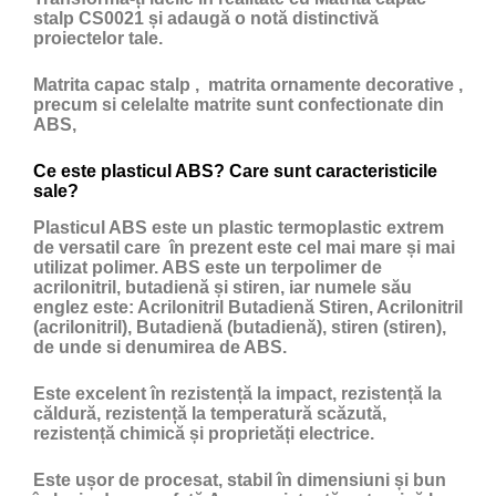
stalp CS0021 și adaugă o notă distinctivă
proiectelor tale.
Matrita capac stalp , matrita ornamente decorative ,
precum si celelalte matrite sunt confectionate din
ABS,
Ce este plasticul ABS? Care sunt caracteristicile
sale?
Plasticul ABS
este un
plastic
termoplastic extrem
de versatil care în prezent este cel mai mare și mai
utilizat polimer. ABS este un terpolimer de
acrilonitril, butadienă și stiren, iar numele său
englez este: Acrilonitril Butadienă Stiren, Acrilonitril
(acrilonitril), Butadienă (butadienă), stiren (stiren),
de unde si denumirea de ABS.
Este excelent în rezistență la impact, rezistență la
căldură, rezistență la temperatură scăzută,
rezistență chimică și proprietăți electrice.
Este ușor de procesat, stabil în dimensiuni și bun