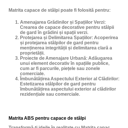
Matrita capace de stâlpi poate fi folosită pentru:
Amenajarea Grădinilor și Spațiilor Verzi:
Crearea de capace decorative pentru stâlpii
de gard în grădini și spații verzi.
Protejarea și Delimitarea Spațiilor:
Acoperirea
și protejarea stâlpilor de gard pentru
menținerea integrității și delimitarea clară a
proprietății.
Proiecte de Amenajare Urbană:
Adăugarea
unui element decorativ în spațiile publice,
cum ar fi parcurile, piețele sau zonele
comerciale.
Îmbunătățirea Aspectului Exterior al Clădirilor:
Estetizarea stâlpilor de gard pentru
îmbunătățirea aspectului exterior al clădirilor
rezidențiale sau comerciale.
Matrita ABS pentru capace de stâlpi
Transformă-ți ideile în realitate cu Matrita capac