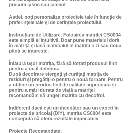
precum ipsos sau ciment
Astfel, poți personaliza proiectele tale în funcție de
preferințele tale și de cerințele proiectului.
Instrucțiuni de Utilizare:
Folosirea matritei CS0004
este simplă și intuitivă. Doar pune materialul dorit
în matriță și lasă materialul in matrita o zi sau doua,
până se intareste.
Înlătură ușor matrița, fără să forțați produsul finit
pentru a nu îl deteriora.
După decofrare stergeți și curățați matrița de
reziduri și pregătiți-o pentru o nouă turnare. Pentru
a obține un produs finit de calitate superioară și
pentru a mări durata de viață a matriței
recomandăm să ungeți matrița cu
decofrol
.
Indiferent dacă ești un începător sau un expert în
proiecte de bricolaj (DIY), matrita CS0004 este
concepută să ofere rezultate impecabile.
Proiecte Recomandate: