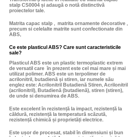
stalp CS0004 și adaugă o notă distinctivă
proiectelor tale.
Matrita capac stalp , matrita ornamente decorative ,
precum si celelalte matrite sunt confectionate din
ABS,
Ce este plasticul ABS? Care sunt caracteristicile
sale?
Plasticul ABS
este un
plastic
termoplastic extrem
de versatil care în prezent este cel mai mare și mai
utilizat polimer. ABS este un terpolimer de
acrilonitril, butadienă și stiren, iar numele său
englez este: Acrilonitril Butadienă Stiren, Acrilonitril
(acrilonitril), Butadienă (butadienă), stiren (stiren),
de unde si denumirea de ABS.
Este excelent în rezistență la impact, rezistență la
căldură, rezistență la temperatură scăzută,
rezistență chimică și proprietăți electrice.
Este ușor de procesat, stabil în dimensiuni și bun