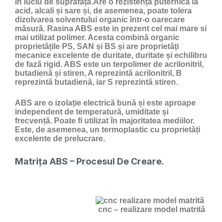
în luciu de suprafață.Are o rezistență puternică la
acid, alcali și sare și, de asemenea, poate tolera
dizolvarea solventului organic într-o oarecare
măsură. Rasina ABS este in prezent cel mai mare si
mai utilizat polimer. Acesta combină organic
proprietățile PS, SAN și BS și are proprietăți
mecanice excelente de duritate, duritate și echilibru
de fază rigid. ABS este un terpolimer de acrilonitril,
butadienă și stiren, A reprezintă acrilonitril, B
reprezintă butadienă, iar S reprezintă stiren.
ABS are o izolație electrică bună și este aproape
independent de temperatură, umiditate și
frecvență. Poate fi utilizat în majoritatea mediilor.
Este, de asemenea, un termoplastic cu proprietăți
excelente de prelucrare.
Matrița ABS – Procesul De Creare.
cnc – realizare model matrită