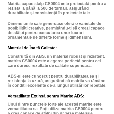
Matrita capac stalp CS0004 este proiectată pentru a
rezista la până la 500 de turnări, asigurând
durabilitate și consistență în proiectele tale.
Dimensiunile sale generoase oferă o varietate de
posibilități creative, permitându-ți să creezi capace
de stâlpi pentru executarea unor lucrari
ornamentale de diferite forme și dimensiuni.
Material de Înaltă Calitate:
Construită din ABS, un material robust și rezistent,
matrita CS0004 este alegerea perfectă pentru cei
care doresc rezultate de calitate superioară.
ABS-ul este cunoscut pentru durabilitatea sa și
rezistența la uzură, asigurând că matrita va rămâne
în condiții excelente de-a lungul utilizărilor repetate.
Versatilitate Extinsă pentru Matrite ABS:
Unul dintre punctele forte ale acestei matrite este
versatilitatea sa. Poți utiliza matrita CS0004 pentru
a crea capace de stâlpi din diverse materiale,