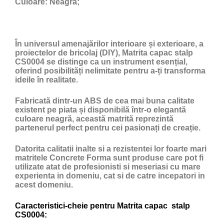
Culoare:
Neagră;
În universul amenajărilor interioare și exterioare, a
proiectelor de bricolaj (DIY), Matrita capac stalp
CS0004 se distinge ca un instrument esențial,
oferind posibilități nelimitate pentru a-ți transforma
ideile în realitate.
Fabricată dintr-un ABS de cea mai buna calitate
existent pe piata și disponibilă într-o elegantă
culoare neagră, această matrită reprezintă
partenerul perfect pentru cei pasionați de creație.
Datorita calitatii inalte si a rezistentei lor foarte mari
matritele Concrete Forma sunt produse care pot fi
utilizate atat de profesionisti si meseriasi cu mare
experienta in domeniu, cat si de catre incepatori in
acest domeniu.
Caracteristici-cheie pentru Matrita capac stalp
CS0004: