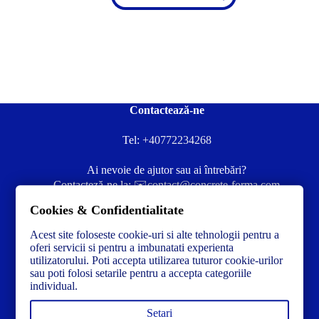
Contactează-ne
Tel:
+40772234268
Ai nevoie de ajutor sau ai întrebări?
Contacteză-ne la:
✉️contact@concrete-forma.com
Cookies & Confidentialitate
Str. Dacia Nr 12 Ineu, Arad 315300 Romania
Acest site foloseste cookie-uri si alte tehnologii pentru a
oferi servicii si pentru a imbunatati experienta
utilizatorului. Poti accepta utilizarea tuturor cookie-urilor
sau poti folosi setarile pentru a accepta categoriile
individual.
Setari