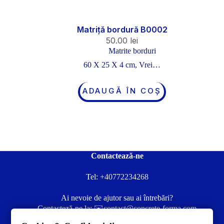
Matriță bordură B0002
50.00
lei
Matrite borduri
60 X 25 X 4 cm, Vrei…
ADAUGĂ ÎN COȘ
Contactează-ne
Tel:
+40772234268
Ai nevoie de ajutor sau ai întrebări?
Contacteză-ne la:
✉️contact@concrete-forma.com