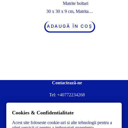
Matrite boltari
30 x 30 x 9 cm, Matrita…
ADAUGĂ ÎN COȘ
Contactează-ne
Tel:
+40772234268
Ai nevoie de ajutor sau ai întrebări?
Cookies & Confidentialitate
Contacteză-ne la:
✉️contact@concrete-forma.com
Acest site foloseste cookie-uri si alte tehnologii pentru a
Str. Dacia Nr 12 Ineu, Arad 315300 Romania
oferi servicii si pentru a imbunatati experienta