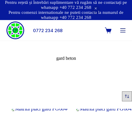
Pentru rețetă și întrebări suplimentare vă rugăm să ne contactați pe
whatsapp +40 772 234 268
Pentru comenzi internationale ne puteti contacta la numarul de
whatsapp +40 772 234 268
0772 234 268
gard beton