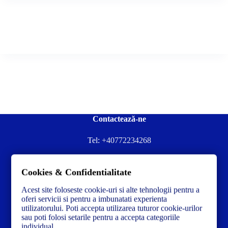
Contactează-ne
Tel:
+40772234268
Ai nevoie de ajutor sau ai întrebări?
Cookies & Confidentialitate
Contacteză-ne la:
✉️contact@concrete-forma.com
Acest site foloseste cookie-uri si alte tehnologii pentru a
Str. Dacia Nr 12 Ineu, Arad 315300 Romania
oferi servicii si pentru a imbunatati experienta
utilizatorului. Poti accepta utilizarea tuturor cookie-urilor
sau poti folosi setarile pentru a accepta categoriile
individual.