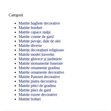
Categorii
Matrite baghete decorative
Matrite borduri
Matrite capace stalpi
Matrite coame de gard
Matrițe pavaje, dale de alei
Matrite diverse
Matrițe decorațiuni religioase
Matrite model travertin
Matrițe ghivece și jardiniere
Matrite monumente funerare
Matrite ornamente gradina
Matrite ornamente decorative
Matrite Panouri decorative
Matrite piatra decorativa
Matrite pitici de gradina
Matrite placi de gard
Matrite rozete decorative
Matrite boltari