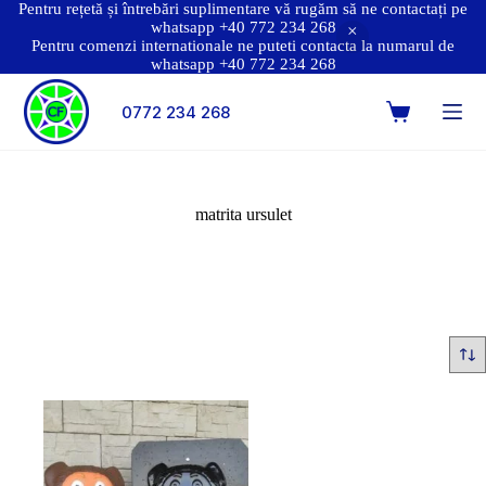
Pentru rețetă și întrebări suplimentare vă rugăm să ne contactați pe
whatsapp +40 772 234 268
Pentru comenzi internationale ne puteti contacta la numarul de
whatsapp +40 772 234 268
0772 234 268
matrita ursulet