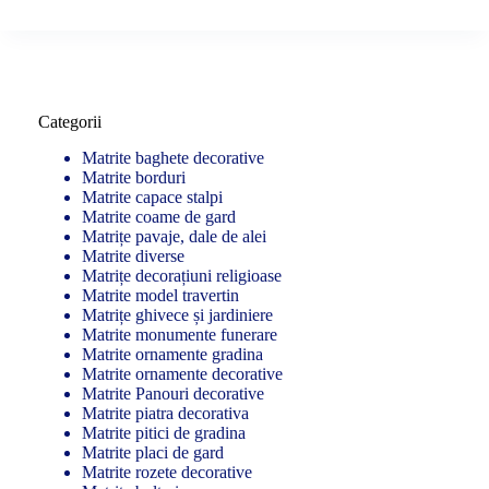
Categorii
Matrite baghete decorative
Matrite borduri
Matrite capace stalpi
Matrite coame de gard
Matrițe pavaje, dale de alei
Matrite diverse
Matrițe decorațiuni religioase
Matrite model travertin
Matrițe ghivece și jardiniere
Matrite monumente funerare
Matrite ornamente gradina
Matrite ornamente decorative
Matrite Panouri decorative
Matrite piatra decorativa
Matrite pitici de gradina
Matrite placi de gard
Matrite rozete decorative