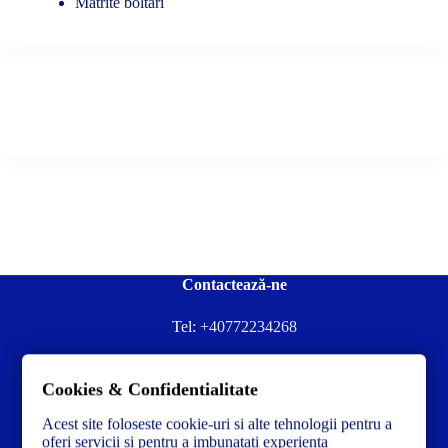
Matrite boltari
Contactează-ne
Tel:
+40772234268
Ai nevoie de ajutor sau ai întrebări?
Cookies & Confidentialitate
Contacteză-ne la:
✉️contact@concrete-forma.com
Acest site foloseste cookie-uri si alte tehnologii pentru a
Str. Dacia Nr 12 Ineu, Arad 315300 Romania
oferi servicii si pentru a imbunatati experienta